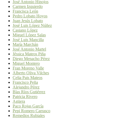
José Antonio Hinojos
Carmen Izquierdo
Francisca León
Pedro Lobato Hoyos
Juan Jesús Lobato
José Luis López Núñez
Casiano López
Miguel López Salas
José Luis Mancilla
María Marchán
José Antonio Martel
Jéssica Mateos Piña
Diego Menacho Pérez
Miguel Montero
Fran Moreno Valle
Alberto Oliva Vilches
Celia Pais Mateos
Francisco Peña
Alejandro Pérez
Blas Ríos Gutiérrez
Patricia Rivero
Agüera
Paco Rojas García
Pepi Romero Carrasco
Remedios Rubiales