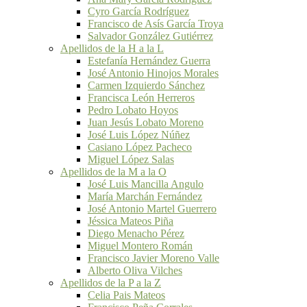
Cyro García Rodríguez
Francisco de Asís García Troya
Salvador González Gutiérrez
Apellidos de la H a la L
Estefanía Hernández Guerra
José Antonio Hinojos Morales
Carmen Izquierdo Sánchez
Francisca León Herreros
Pedro Lobato Hoyos
Juan Jesús Lobato Moreno
José Luis López Núñez
Casiano López Pacheco
Miguel López Salas
Apellidos de la M a la O
José Luis Mancilla Angulo
María Marchán Fernández
José Antonio Martel Guerrero
Jéssica Mateos Piña
Diego Menacho Pérez
Miguel Montero Román
Francisco Javier Moreno Valle
Alberto Oliva Vilches
Apellidos de la P a la Z
Celia Pais Mateos