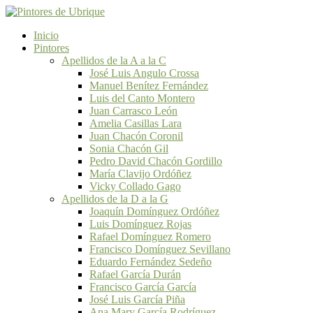
Inicio
Pintores
Apellidos de la A a la C
José Luis Angulo Crossa
Manuel Benítez Fernández
Luis del Canto Montero
Juan Carrasco León
Amelia Casillas Lara
Juan Chacón Coronil
Sonia Chacón Gil
Pedro David Chacón Gordillo
María Clavijo Ordóñez
Vicky Collado Gago
Apellidos de la D a la G
Joaquín Domínguez Ordóñez
Luis Domínguez Rojas
Rafael Domínguez Romero
Francisco Domínguez Sevillano
Eduardo Fernández Sedeño
Rafael García Durán
Francisco García García
José Luis García Piña
Ana Mary García Rodríguez