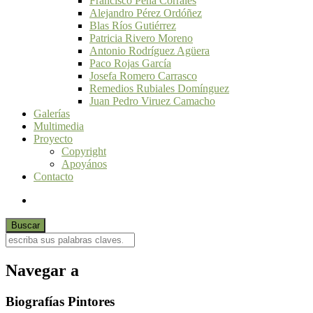
Francisco Peña Corrales
Alejandro Pérez Ordóñez
Blas Ríos Gutiérrez
Patricia Rivero Moreno
Antonio Rodríguez Agüera
Paco Rojas García
Josefa Romero Carrasco
Remedios Rubiales Domínguez
Juan Pedro Viruez Camacho
Galerías
Multimedia
Proyecto
Copyright
Apoyános
Contacto
Navegar a
Biografías Pintores