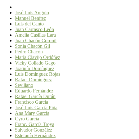
José Luis Angulo
Manuel Benítez
Luis del Canto
Juan Carrasco León
Amelia Casillas Lara
Juan Chacón Coronil
Sonia Chacón Gil
Pedro Chacón
María Clavijo Ordóñez
Vicky Collado Gago
Joaquín Domínguez
Luis Domínguez Rojas
Rafael Domínguez
Sevillano
Eduardo Fernández
Rafael García Durán
Francisco García
José Luis García Piña
Ana Mary García
Cyro García
Franc. García Troya
Salvador González
Estefanía Hernández