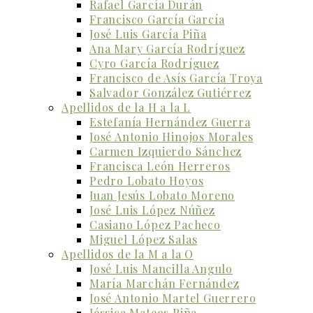
Rafael García Durán
Francisco García García
José Luis García Piña
Ana Mary García Rodríguez
Cyro García Rodríguez
Francisco de Asís García Troya
Salvador González Gutiérrez
Apellidos de la H a la L
Estefanía Hernández Guerra
José Antonio Hinojos Morales
Carmen Izquierdo Sánchez
Francisca León Herreros
Pedro Lobato Hoyos
Juan Jesús Lobato Moreno
José Luis López Núñez
Casiano López Pacheco
Miguel López Salas
Apellidos de la M a la O
José Luis Mancilla Angulo
María Marchán Fernández
José Antonio Martel Guerrero
Jéssica Mateos Piña