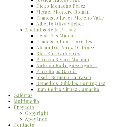
Diego Menacho Pérez
Miguel Montero Román
Francisco Javier Moreno Valle
Alberto Oliva Vilches
Apellidos de la P a la Z
Celia Pais Mateos
Francisco Peña Corrales
Alejandro Pérez Ordóñez
Blas Ríos Gutiérrez
Patricia Rivero Moreno
Antonio Rodríguez Agüera
Paco Rojas García
Josefa Romero Carrasco
Remedios Rubiales Domínguez
Juan Pedro Viruez Camacho
Galerías
Multimedia
Proyecto
Copyright
Apoyános
Contacto