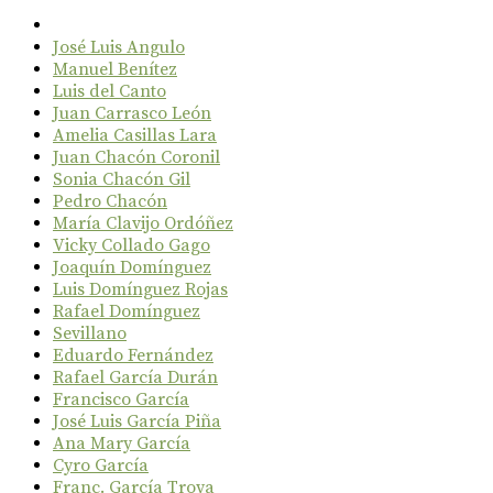
José Luis Angulo
Manuel Benítez
Luis del Canto
Juan Carrasco León
Amelia Casillas Lara
Juan Chacón Coronil
Sonia Chacón Gil
Pedro Chacón
María Clavijo Ordóñez
Vicky Collado Gago
Joaquín Domínguez
Luis Domínguez Rojas
Rafael Domínguez
Sevillano
Eduardo Fernández
Rafael García Durán
Francisco García
José Luis García Piña
Ana Mary García
Cyro García
Franc. García Troya