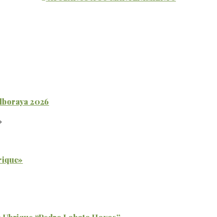
Alboraya 2026
rique»