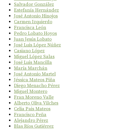
Salvador González
Estefanía Hernández
José Antonio Hinojos
Carmen Izquierdo
Francisca León
Pedro Lobato Hoyos
Juan Jesús Lobato
José Luis López Núñez
Casiano López
Miguel López Salas
José Luis Mancilla
María Marchán
José Antonio Martel
Jéssica Mateos Piña
Diego Menacho Pérez
Miguel Montero
Fran Moreno Valle
Alberto Oliva Vilches
Celia Pais Mateos
Francisco Peña
Alejandro Pérez
Blas Ríos Gutiérrez