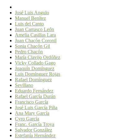
José Luis Angulo
Manuel Benítez
Luis del Canto
Juan Carrasco León
Amelia Casillas Lara
Juan Chacón Coronil
Sonia Chacón Gil
Pedro Chacón
María Clavijo Ordóñez
Vicky Collado Gago
Joaquín Domínguez
Luis Domínguez Rojas
Rafael Domínguez
Sevillano
Eduardo Fernández
Rafael García Durán
Francisco García
José Luis García Piña
Ana Mary García
Cyro García
Franc. García Troya
Salvador González
Estefanía Hernández