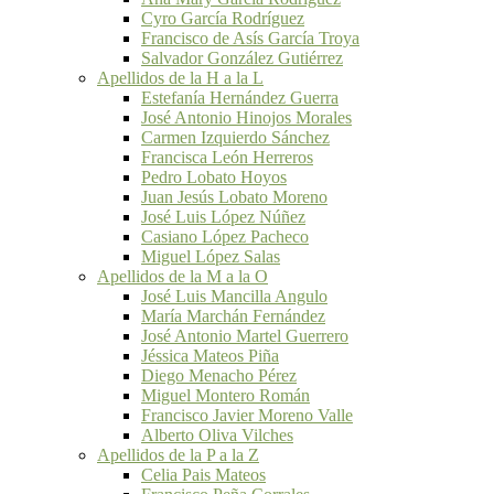
Cyro García Rodríguez
Francisco de Asís García Troya
Salvador González Gutiérrez
Apellidos de la H a la L
Estefanía Hernández Guerra
José Antonio Hinojos Morales
Carmen Izquierdo Sánchez
Francisca León Herreros
Pedro Lobato Hoyos
Juan Jesús Lobato Moreno
José Luis López Núñez
Casiano López Pacheco
Miguel López Salas
Apellidos de la M a la O
José Luis Mancilla Angulo
María Marchán Fernández
José Antonio Martel Guerrero
Jéssica Mateos Piña
Diego Menacho Pérez
Miguel Montero Román
Francisco Javier Moreno Valle
Alberto Oliva Vilches
Apellidos de la P a la Z
Celia Pais Mateos