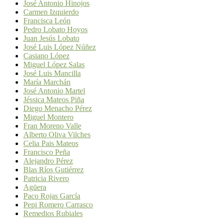
José Antonio Hinojos
Carmen Izquierdo
Francisca León
Pedro Lobato Hoyos
Juan Jesús Lobato
José Luis López Núñez
Casiano López
Miguel López Salas
José Luis Mancilla
María Marchán
José Antonio Martel
Jéssica Mateos Piña
Diego Menacho Pérez
Miguel Montero
Fran Moreno Valle
Alberto Oliva Vilches
Celia Pais Mateos
Francisco Peña
Alejandro Pérez
Blas Ríos Gutiérrez
Patricia Rivero
Agüera
Paco Rojas García
Pepi Romero Carrasco
Remedios Rubiales