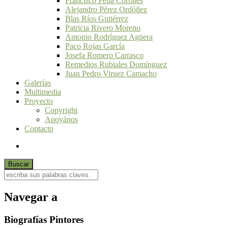
Francisco Peña Corrales
Alejandro Pérez Ordóñez
Blas Ríos Gutiérrez
Patricia Rivero Moreno
Antonio Rodríguez Agüera
Paco Rojas García
Josefa Romero Carrasco
Remedios Rubiales Domínguez
Juan Pedro Viruez Camacho
Galerías
Multimedia
Proyecto
Copyright
Apoyános
Contacto
Navegar a
Biografías Pintores