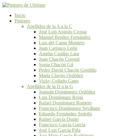
Inicio
Pintores
Apellidos de la A a la C
José Luis Angulo Crossa
Manuel Benítez Fernández
Luis del Canto Montero
Juan Carrasco León
Amelia Casillas Lara
Juan Chacón Coronil
Sonia Chacón Gil
Pedro David Chacón Gordillo
María Clavijo Ordóñez
Vicky Collado Gago
Apellidos de la D a la G
Joaquín Domínguez Ordóñez
Luis Domínguez Rojas
Rafael Domínguez Romero
Francisco Domínguez Sevillano
Eduardo Fernández Sedeño
Rafael García Durán
Francisco García García
José Luis García Piña
Ana Mary García Rodríguez