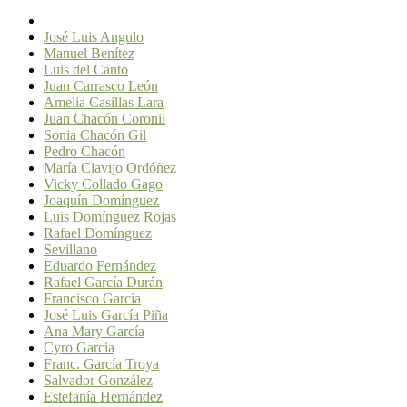
José Luis Angulo
Manuel Benítez
Luis del Canto
Juan Carrasco León
Amelia Casillas Lara
Juan Chacón Coronil
Sonia Chacón Gil
Pedro Chacón
María Clavijo Ordóñez
Vicky Collado Gago
Joaquín Domínguez
Luis Domínguez Rojas
Rafael Domínguez
Sevillano
Eduardo Fernández
Rafael García Durán
Francisco García
José Luis García Piña
Ana Mary García
Cyro García
Franc. García Troya
Salvador González
Estefanía Hernández