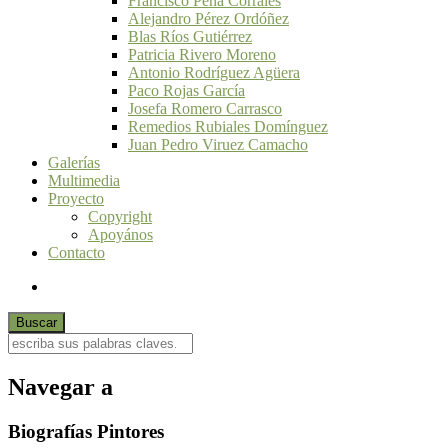
Francisco Peña Corrales
Alejandro Pérez Ordóñez
Blas Ríos Gutiérrez
Patricia Rivero Moreno
Antonio Rodríguez Agüera
Paco Rojas García
Josefa Romero Carrasco
Remedios Rubiales Domínguez
Juan Pedro Viruez Camacho
Galerías
Multimedia
Proyecto
Copyright
Apoyános
Contacto
Navegar a
Biografías Pintores