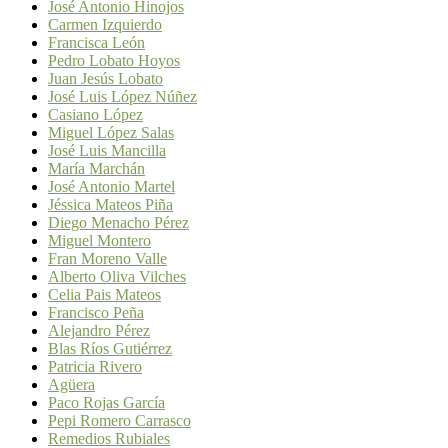
José Antonio Hinojos
Carmen Izquierdo
Francisca León
Pedro Lobato Hoyos
Juan Jesús Lobato
José Luis López Núñez
Casiano López
Miguel López Salas
José Luis Mancilla
María Marchán
José Antonio Martel
Jéssica Mateos Piña
Diego Menacho Pérez
Miguel Montero
Fran Moreno Valle
Alberto Oliva Vilches
Celia Pais Mateos
Francisco Peña
Alejandro Pérez
Blas Ríos Gutiérrez
Patricia Rivero
Agüera
Paco Rojas García
Pepi Romero Carrasco
Remedios Rubiales