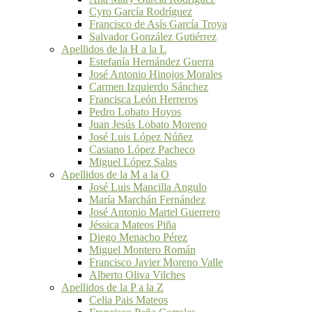
Cyro García Rodríguez
Francisco de Asís García Troya
Salvador González Gutiérrez
Apellidos de la H a la L
Estefanía Hernández Guerra
José Antonio Hinojos Morales
Carmen Izquierdo Sánchez
Francisca León Herreros
Pedro Lobato Hoyos
Juan Jesús Lobato Moreno
José Luis López Núñez
Casiano López Pacheco
Miguel López Salas
Apellidos de la M a la O
José Luis Mancilla Angulo
María Marchán Fernández
José Antonio Martel Guerrero
Jéssica Mateos Piña
Diego Menacho Pérez
Miguel Montero Román
Francisco Javier Moreno Valle
Alberto Oliva Vilches
Apellidos de la P a la Z
Celia Pais Mateos