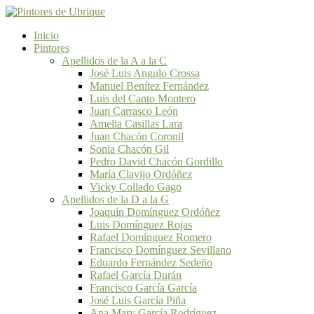
Inicio
Pintores
Apellidos de la A a la C
José Luis Angulo Crossa
Manuel Benítez Fernández
Luis del Canto Montero
Juan Carrasco León
Amelia Casillas Lara
Juan Chacón Coronil
Sonia Chacón Gil
Pedro David Chacón Gordillo
María Clavijo Ordóñez
Vicky Collado Gago
Apellidos de la D a la G
Joaquín Domínguez Ordóñez
Luis Domínguez Rojas
Rafael Domínguez Romero
Francisco Domínguez Sevillano
Eduardo Fernández Sedeño
Rafael García Durán
Francisco García García
José Luis García Piña
Ana Mary García Rodríguez