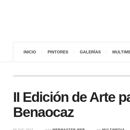
INICIO
PINTORES
GALERÍAS
MULTIM
II Edición de Arte 
Benaocaz
06 DIC 2011
por
WEBMASTER WEB
en
MULTIMEDIA