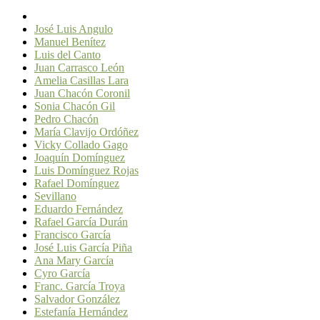
José Luis Angulo
Manuel Benítez
Luis del Canto
Juan Carrasco León
Amelia Casillas Lara
Juan Chacón Coronil
Sonia Chacón Gil
Pedro Chacón
María Clavijo Ordóñez
Vicky Collado Gago
Joaquín Domínguez
Luis Domínguez Rojas
Rafael Domínguez
Sevillano
Eduardo Fernández
Rafael García Durán
Francisco García
José Luis García Piña
Ana Mary García
Cyro García
Franc. García Troya
Salvador González
Estefanía Hernández