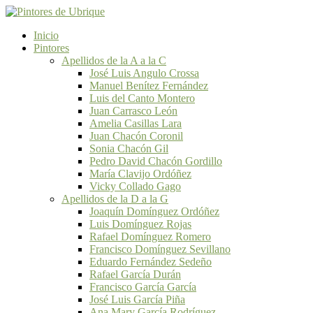
Inicio
Pintores
Apellidos de la A a la C
José Luis Angulo Crossa
Manuel Benítez Fernández
Luis del Canto Montero
Juan Carrasco León
Amelia Casillas Lara
Juan Chacón Coronil
Sonia Chacón Gil
Pedro David Chacón Gordillo
María Clavijo Ordóñez
Vicky Collado Gago
Apellidos de la D a la G
Joaquín Domínguez Ordóñez
Luis Domínguez Rojas
Rafael Domínguez Romero
Francisco Domínguez Sevillano
Eduardo Fernández Sedeño
Rafael García Durán
Francisco García García
José Luis García Piña
Ana Mary García Rodríguez