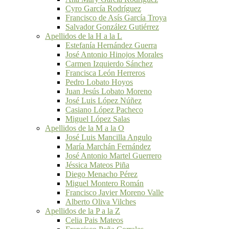
Cyro García Rodríguez
Francisco de Asís García Troya
Salvador González Gutiérrez
Apellidos de la H a la L
Estefanía Hernández Guerra
José Antonio Hinojos Morales
Carmen Izquierdo Sánchez
Francisca León Herreros
Pedro Lobato Hoyos
Juan Jesús Lobato Moreno
José Luis López Núñez
Casiano López Pacheco
Miguel López Salas
Apellidos de la M a la O
José Luis Mancilla Angulo
María Marchán Fernández
José Antonio Martel Guerrero
Jéssica Mateos Piña
Diego Menacho Pérez
Miguel Montero Román
Francisco Javier Moreno Valle
Alberto Oliva Vilches
Apellidos de la P a la Z
Celia Pais Mateos