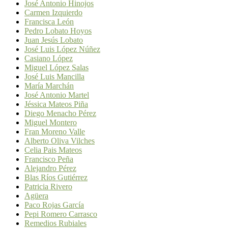
José Antonio Hinojos
Carmen Izquierdo
Francisca León
Pedro Lobato Hoyos
Juan Jesús Lobato
José Luis López Núñez
Casiano López
Miguel López Salas
José Luis Mancilla
María Marchán
José Antonio Martel
Jéssica Mateos Piña
Diego Menacho Pérez
Miguel Montero
Fran Moreno Valle
Alberto Oliva Vilches
Celia Pais Mateos
Francisco Peña
Alejandro Pérez
Blas Ríos Gutiérrez
Patricia Rivero
Agüera
Paco Rojas García
Pepi Romero Carrasco
Remedios Rubiales