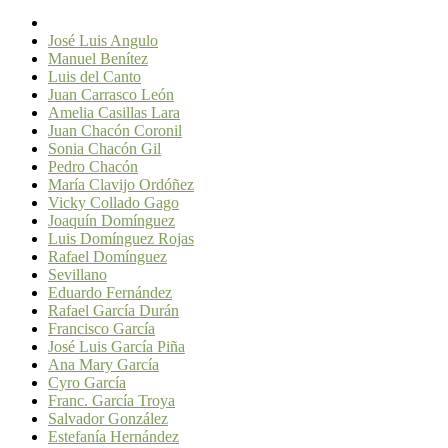
José Luis Angulo
Manuel Benítez
Luis del Canto
Juan Carrasco León
Amelia Casillas Lara
Juan Chacón Coronil
Sonia Chacón Gil
Pedro Chacón
María Clavijo Ordóñez
Vicky Collado Gago
Joaquín Domínguez
Luis Domínguez Rojas
Rafael Domínguez
Sevillano
Eduardo Fernández
Rafael García Durán
Francisco García
José Luis García Piña
Ana Mary García
Cyro García
Franc. García Troya
Salvador González
Estefanía Hernández