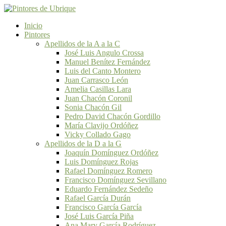
Inicio
Pintores
Apellidos de la A a la C
José Luis Angulo Crossa
Manuel Benítez Fernández
Luis del Canto Montero
Juan Carrasco León
Amelia Casillas Lara
Juan Chacón Coronil
Sonia Chacón Gil
Pedro David Chacón Gordillo
María Clavijo Ordóñez
Vicky Collado Gago
Apellidos de la D a la G
Joaquín Domínguez Ordóñez
Luis Domínguez Rojas
Rafael Domínguez Romero
Francisco Domínguez Sevillano
Eduardo Fernández Sedeño
Rafael García Durán
Francisco García García
José Luis García Piña
Ana Mary García Rodríguez