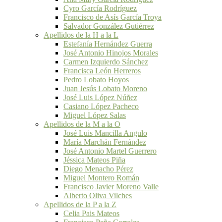
Cyro García Rodríguez
Francisco de Asís García Troya
Salvador González Gutiérrez
Apellidos de la H a la L
Estefanía Hernández Guerra
José Antonio Hinojos Morales
Carmen Izquierdo Sánchez
Francisca León Herreros
Pedro Lobato Hoyos
Juan Jesús Lobato Moreno
José Luis López Núñez
Casiano López Pacheco
Miguel López Salas
Apellidos de la M a la O
José Luis Mancilla Angulo
María Marchán Fernández
José Antonio Martel Guerrero
Jéssica Mateos Piña
Diego Menacho Pérez
Miguel Montero Román
Francisco Javier Moreno Valle
Alberto Oliva Vilches
Apellidos de la P a la Z
Celia Pais Mateos