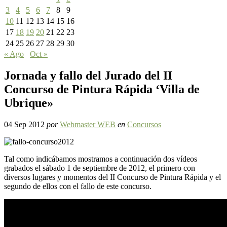
3
4
5
6
7
8
9
10
11
12
13
14
15
16
17
18
19
20
21
22
23
24
25
26
27
28
29
30
« Ago
Oct »
Jornada y fallo del Jurado del II
Concurso de Pintura Rápida ‘Villa de
Ubrique»
04 Sep 2012
por
Webmaster WEB
en
Concursos
Tal como indicábamos mostramos a continuación dos vídeos
grabados el sábado 1 de septiembre de 2012, el primero con
diversos lugares y momentos del II Concurso de Pintura Rápida y el
segundo de ellos con el fallo de este concurso.