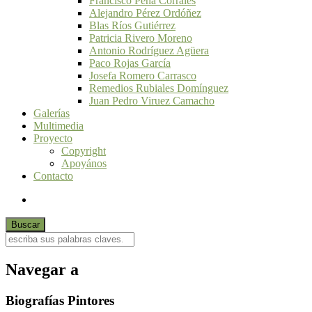
Francisco Peña Corrales
Alejandro Pérez Ordóñez
Blas Ríos Gutiérrez
Patricia Rivero Moreno
Antonio Rodríguez Agüera
Paco Rojas García
Josefa Romero Carrasco
Remedios Rubiales Domínguez
Juan Pedro Viruez Camacho
Galerías
Multimedia
Proyecto
Copyright
Apoyános
Contacto
Navegar a
Biografías Pintores