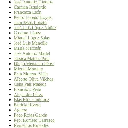
José Antonio Hinojos
Carmen Izquierdo
Francisca León
Pedro Lobato Hoyos
Juan Jesús Lobato
José Luis López Núñez
Casiano López
Miguel López Salas
José Luis Mancilla
María Marchán
José Antonio Martel
Jéssica Mateos Piña
Diego Menacho Pérez
Miguel Montero
Fran Moreno Valle
Alberto Oliva Vilches
Celia Pais Mateos
Francisco Peña
Alejandro Pérez
Blas Ríos Gutiérrez
Patricia Rivero
Agüera
Paco Rojas García
Pepi Romero Carrasco
Remedios Rubiales