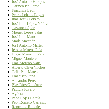
José Antonio Hinojos
Carmen Izquierdo
Francisca León
Pedro Lobato Hoyos
Juan Jesús Lobato
José Luis López Núñez
Casiano López
Miguel López Salas
José Luis Mancilla
María Marchán
José Antonio Martel
Jéssica Mateos Piña
Diego Menacho Pérez
Miguel Montero
Fran Moreno Valle
Alberto Oliva Vilches
Celia Pais Mateos
Francisco Peña
Alejandro Pérez
Blas Ríos Gutiérrez
Patricia Rivero
Agüera
Paco Rojas García
Pepi Romero Carrasco
Remedios Rubiales