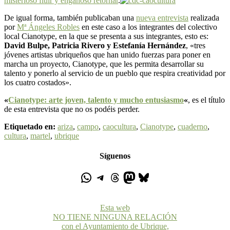
misterioso fluir y engañoso retornar
.
De igual forma, también publicaban una
nueva entrevista
realizada
por
Mª Ángeles Robles
en este caso a los integrantes del colectivo
local Cianotype, en la que se presenta a sus integrantes, esto es:
David Bulpe, Patricia Rivero y Estefanía Hernández
, «tres
jóvenes artistas ubriqueños que han unido fuerzas para poner en
marcha un proyecto, Cianotype, que les permita desarrollar su
talento y ponerlo al servicio de un pueblo que respira creatividad por
los cuatro costados».
«
Cianotype: arte joven, talento y mucho entusiasmo
«
, es el título
de esta entrevista que no os podéis perder.
Etiquetado en:
ariza
,
campo
,
caocultura
,
Cianotype
,
cuaderno
,
cultura
,
martel
,
ubrique
Síguenos
Esta web
NO TIENE NINGUNA RELACIÓN
con el Ayuntamiento de Ubrique,