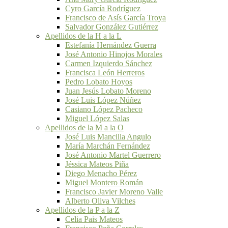
Cyro García Rodríguez
Francisco de Asís García Troya
Salvador González Gutiérrez
Apellidos de la H a la L
Estefanía Hernández Guerra
José Antonio Hinojos Morales
Carmen Izquierdo Sánchez
Francisca León Herreros
Pedro Lobato Hoyos
Juan Jesús Lobato Moreno
José Luis López Núñez
Casiano López Pacheco
Miguel López Salas
Apellidos de la M a la O
José Luis Mancilla Angulo
María Marchán Fernández
José Antonio Martel Guerrero
Jéssica Mateos Piña
Diego Menacho Pérez
Miguel Montero Román
Francisco Javier Moreno Valle
Alberto Oliva Vilches
Apellidos de la P a la Z
Celia Pais Mateos