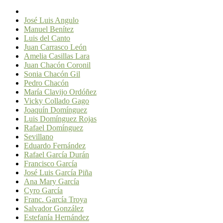
José Luis Angulo
Manuel Benítez
Luis del Canto
Juan Carrasco León
Amelia Casillas Lara
Juan Chacón Coronil
Sonia Chacón Gil
Pedro Chacón
María Clavijo Ordóñez
Vicky Collado Gago
Joaquín Domínguez
Luis Domínguez Rojas
Rafael Domínguez
Sevillano
Eduardo Fernández
Rafael García Durán
Francisco García
José Luis García Piña
Ana Mary García
Cyro García
Franc. García Troya
Salvador González
Estefanía Hernández