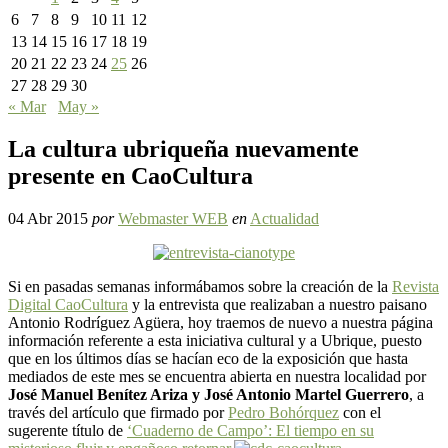
6
7
8
9
10
11
12
13
14
15
16
17
18
19
20
21
22
23
24
25
26
27
28
29
30
« Mar
May »
La cultura ubriqueña nuevamente
presente en CaoCultura
04 Abr 2015
por
Webmaster WEB
en
Actualidad
Si en pasadas semanas informábamos sobre la creación de la
Revista
Digital CaoCultura
y la entrevista que realizaban a nuestro paisano
Antonio Rodríguez Agüera, hoy traemos de nuevo a nuestra página
información referente a esta iniciativa cultural y a Ubrique, puesto
que en los últimos días se hacían eco de la exposición que hasta
mediados de este mes se encuentra abierta en nuestra localidad por
José Manuel Benítez Ariza y José Antonio Martel Guerrero
, a
través del artículo que firmado por
Pedro Bohórquez
con el
sugerente título de
‘Cuaderno de Campo’: El tiempo en su