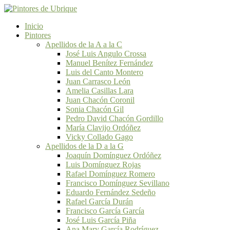
Inicio
Pintores
Apellidos de la A a la C
José Luis Angulo Crossa
Manuel Benítez Fernández
Luis del Canto Montero
Juan Carrasco León
Amelia Casillas Lara
Juan Chacón Coronil
Sonia Chacón Gil
Pedro David Chacón Gordillo
María Clavijo Ordóñez
Vicky Collado Gago
Apellidos de la D a la G
Joaquín Domínguez Ordóñez
Luis Domínguez Rojas
Rafael Domínguez Romero
Francisco Domínguez Sevillano
Eduardo Fernández Sedeño
Rafael García Durán
Francisco García García
José Luis García Piña
Ana Mary García Rodríguez