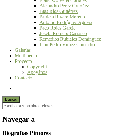
Francisco Peña Corrales
Alejandro Pérez Ordóñez
Blas Ríos Gutiérrez
Patricia Rivero Moreno
Antonio Rodríguez Agüera
Paco Rojas García
Josefa Romero Carrasco
Remedios Rubiales Domínguez
Juan Pedro Viruez Camacho
Galerías
Multimedia
Proyecto
Copyright
Apoyános
Contacto
Navegar a
Biografías Pintores