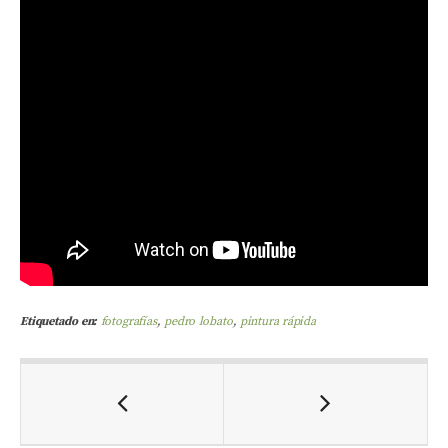
Etiquetado en:
fotografías
,
pedro lobato
,
pintura rápida