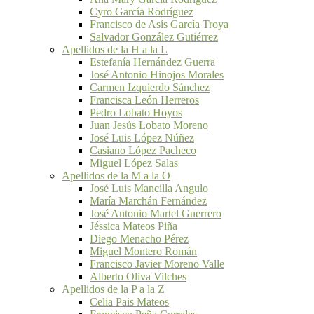
Cyro García Rodríguez
Francisco de Asís García Troya
Salvador González Gutiérrez
Apellidos de la H a la L
Estefanía Hernández Guerra
José Antonio Hinojos Morales
Carmen Izquierdo Sánchez
Francisca León Herreros
Pedro Lobato Hoyos
Juan Jesús Lobato Moreno
José Luis López Núñez
Casiano López Pacheco
Miguel López Salas
Apellidos de la M a la O
José Luis Mancilla Angulo
María Marchán Fernández
José Antonio Martel Guerrero
Jéssica Mateos Piña
Diego Menacho Pérez
Miguel Montero Román
Francisco Javier Moreno Valle
Alberto Oliva Vilches
Apellidos de la P a la Z
Celia Pais Mateos