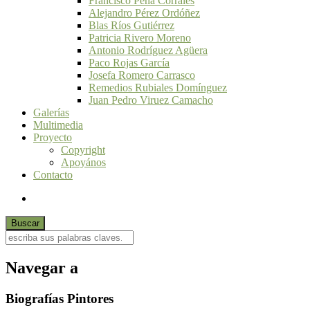
Francisco Peña Corrales
Alejandro Pérez Ordóñez
Blas Ríos Gutiérrez
Patricia Rivero Moreno
Antonio Rodríguez Agüera
Paco Rojas García
Josefa Romero Carrasco
Remedios Rubiales Domínguez
Juan Pedro Viruez Camacho
Galerías
Multimedia
Proyecto
Copyright
Apoyános
Contacto
Navegar a
Biografías Pintores