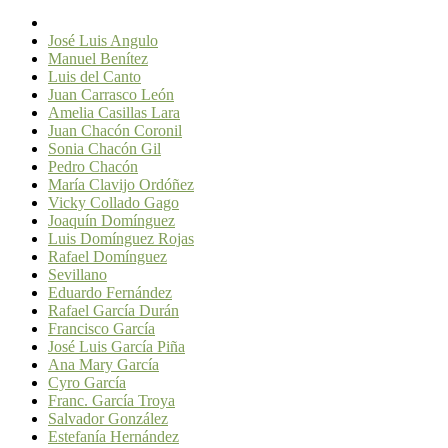
José Luis Angulo
Manuel Benítez
Luis del Canto
Juan Carrasco León
Amelia Casillas Lara
Juan Chacón Coronil
Sonia Chacón Gil
Pedro Chacón
María Clavijo Ordóñez
Vicky Collado Gago
Joaquín Domínguez
Luis Domínguez Rojas
Rafael Domínguez
Sevillano
Eduardo Fernández
Rafael García Durán
Francisco García
José Luis García Piña
Ana Mary García
Cyro García
Franc. García Troya
Salvador González
Estefanía Hernández