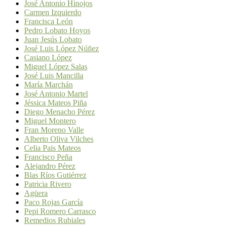
José Antonio Hinojos
Carmen Izquierdo
Francisca León
Pedro Lobato Hoyos
Juan Jesús Lobato
José Luis López Núñez
Casiano López
Miguel López Salas
José Luis Mancilla
María Marchán
José Antonio Martel
Jéssica Mateos Piña
Diego Menacho Pérez
Miguel Montero
Fran Moreno Valle
Alberto Oliva Vilches
Celia Pais Mateos
Francisco Peña
Alejandro Pérez
Blas Ríos Gutiérrez
Patricia Rivero
Agüera
Paco Rojas García
Pepi Romero Carrasco
Remedios Rubiales