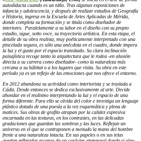
autodidacta cuando es un niño. Tras algunas exposiciones de
infancia y adolescencia, y después de realizar estudios de Geografía
e Historia, ingresa en la Escuela de Artes Aplicadas de Mérida,
donde completa su formación y se titula como diseñador de
interiores. Paralelamente a su labor en el diseño con su propio
estudio, sigue, sotto voce, su trayectoria artística. En esta etapa, el
detalle de su obra realista, muy poéticamente interpretado con una
pincelada segura, es sólo una anécdota en el cuadro, donde impera
la luz y el gusto por el espacio transitado. Su clara inclinación
paisajística recoge tanto la arquitectura que le rodea -en alusión
directa a su carrera como diseñador- como la naturaleza más
cercana a su hábitat o a los lugares que visita. Su obra en este
período ya es un reflejo de las emociones que nos ofrece el entorno.
En 2012 abandona su actividad como interiorista y se traslada a
Cádiz. Desde entonces se dedica exclusivamente al arte. Decide
ahondar en el realismo interpretando la luz y el espacio de una
forma diferente. Para ello se olvida del color e investiga un lenguaje
plástico dotado de una poesía a la vez esquemática y plena de
matices. Sus obras de grafito atrapan por la calidez expresiva
encarnada en las texturas, en los contrastes, en las delicadas
gradaciones que guardan las sombras y las luces. Reflejan un
universo en el que se contraponen a menudo la mano del hombre
frente a una naturaleza intacta. En sus papeles o en sus telas
quedan reflejadas escenas de un carácter atemporal donde si algo