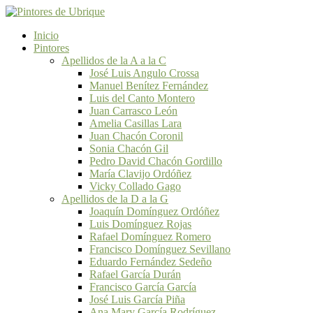
Inicio
Pintores
Apellidos de la A a la C
José Luis Angulo Crossa
Manuel Benítez Fernández
Luis del Canto Montero
Juan Carrasco León
Amelia Casillas Lara
Juan Chacón Coronil
Sonia Chacón Gil
Pedro David Chacón Gordillo
María Clavijo Ordóñez
Vicky Collado Gago
Apellidos de la D a la G
Joaquín Domínguez Ordóñez
Luis Domínguez Rojas
Rafael Domínguez Romero
Francisco Domínguez Sevillano
Eduardo Fernández Sedeño
Rafael García Durán
Francisco García García
José Luis García Piña
Ana Mary García Rodríguez