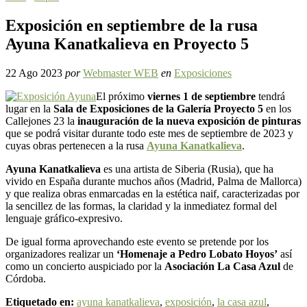
Exposición en septiembre de la rusa
Ayuna Kanatkalieva en Proyecto 5
22 Ago 2023
por
Webmaster WEB
en
Exposiciones
El próximo
viernes 1 de septiembre
tendrá
lugar en la
Sala de Exposiciones de la Galería Proyecto 5
en los
Callejones 23 la
inauguración de la nueva exposición de pinturas
que se podrá visitar durante todo este mes de septiembre de 2023 y
cuyas obras pertenecen a la rusa
Ayuna Kanatkalieva
.
Ayuna Kanatkalieva
es una artista de Siberia (Rusia), que ha
vivido en España durante muchos años (Madrid, Palma de Mallorca)
y que realiza obras enmarcadas en la estética naif, caracterizadas por
la sencillez de las formas, la claridad y la inmediatez formal del
lenguaje gráfico-expresivo.
De igual forma aprovechando este evento se pretende por los
organizadores realizar un
‘Homenaje a Pedro Lobato Hoyos’
así
como un concierto auspiciado por la
Asociación La Casa Azul
de
Córdoba.
Etiquetado en:
ayuna kanatkalieva
,
exposición
,
la casa azul
,