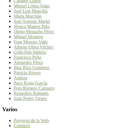
Casiano López
Miguel López Salas
José Luis Mancilla
María Marchán
José Antonio Martel
Jéssica Mateos Piña
Diego Menacho Pérez
Miguel Montero
Fran Moreno Valle
Alberto Oliva Vilches
Celia Pais Mateos
Francisco Peña
Alejandro Pérez
Blas Ríos Gutiérrez
Patricia Rivero
Agüera
Paco Rojas García
Pepi Romero Carrasco
Remedios Rubiales
Juan Pedro Viruez
Varios
Proyecto de la Web
Contacto