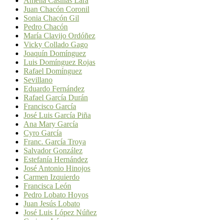
Amelia Casillas Lara
Juan Chacón Coronil
Sonia Chacón Gil
Pedro Chacón
María Clavijo Ordóñez
Vicky Collado Gago
Joaquín Domínguez
Luis Domínguez Rojas
Rafael Domínguez
Sevillano
Eduardo Fernández
Rafael García Durán
Francisco García
José Luis García Piña
Ana Mary García
Cyro García
Franc. García Troya
Salvador González
Estefanía Hernández
José Antonio Hinojos
Carmen Izquierdo
Francisca León
Pedro Lobato Hoyos
Juan Jesús Lobato
José Luis López Núñez