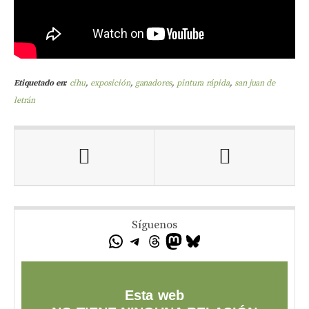
Etiquetado en:
cihu
,
exposición
,
ganadores
,
pintura rápida
,
san juan de
letrán
Síguenos
Esta web