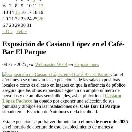
6
7
8
9
10
11
12
13
14
15
16
17
18
19
20
21
22
23
24
25
26
27
28
29
30
31
« Dic
Feb »
Exposición de Casiano López en el Café-
Bar El Parque
04 Ene 2025
por
Webmaster WEB
en
Exposiciones
Con el
año nuevo se renuevan las exposiciones de las salas expositivas
locales o como es el caso en lugares en que la afluencia de público
asegura que las obras expuestas lleguen a un amplio número de
personas y de amplias sensibilidades, así el pintor local
Casiano
López Pacheco
ha optado por exponer una selección de sus
pinturas y dibujos en las instalaciones del
Café-Bar El Parque
situado en la Estación de Autobuses de la localidad.
Esta exposición se podrá ver durante todo el
mes de enero de 2025
en el horario de apertura de este establecimiento de martes a