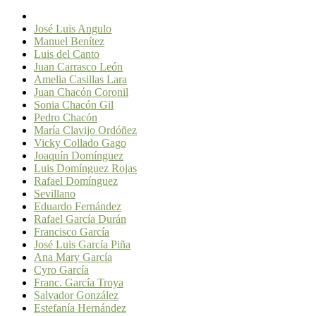
José Luis Angulo
Manuel Benítez
Luis del Canto
Juan Carrasco León
Amelia Casillas Lara
Juan Chacón Coronil
Sonia Chacón Gil
Pedro Chacón
María Clavijo Ordóñez
Vicky Collado Gago
Joaquín Domínguez
Luis Domínguez Rojas
Rafael Domínguez
Sevillano
Eduardo Fernández
Rafael García Durán
Francisco García
José Luis García Piña
Ana Mary García
Cyro García
Franc. García Troya
Salvador González
Estefanía Hernández