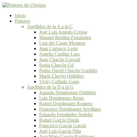
Inicio
Pintores
Apellidos de la A a la C
José Luis Angulo Crossa
Manuel Benítez Fernández
Luis del Canto Montero
Juan Carrasco León
Amelia Casillas Lara
Juan Chacón Coronil
Sonia Chacón Gil
Pedro David Chacón Gordillo
María Clavijo Ordóñez
Vicky Collado Gago
Apellidos de la D a la G
Joaquín Domínguez Ordóñez
Luis Domínguez Rojas
Rafael Domínguez Romero
Francisco Domínguez Sevillano
Eduardo Fernández Sedeño
Rafael García Durán
Francisco García García
José Luis García Piña
Ana Mary García Rodríguez