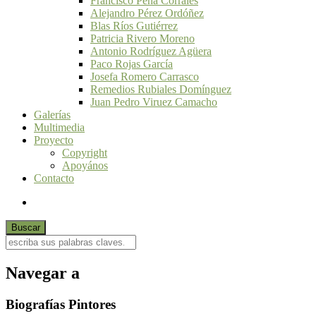
Francisco Peña Corrales
Alejandro Pérez Ordóñez
Blas Ríos Gutiérrez
Patricia Rivero Moreno
Antonio Rodríguez Agüera
Paco Rojas García
Josefa Romero Carrasco
Remedios Rubiales Domínguez
Juan Pedro Viruez Camacho
Galerías
Multimedia
Proyecto
Copyright
Apoyános
Contacto
Navegar a
Biografías Pintores