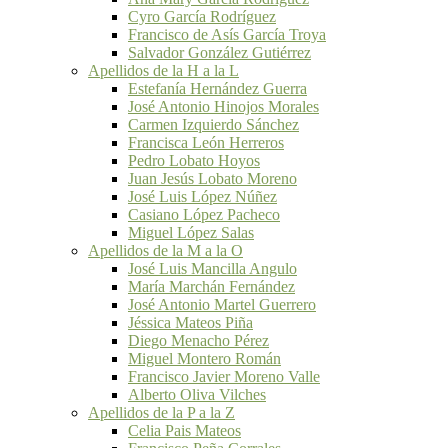
Cyro García Rodríguez
Francisco de Asís García Troya
Salvador González Gutiérrez
Apellidos de la H a la L
Estefanía Hernández Guerra
José Antonio Hinojos Morales
Carmen Izquierdo Sánchez
Francisca León Herreros
Pedro Lobato Hoyos
Juan Jesús Lobato Moreno
José Luis López Núñez
Casiano López Pacheco
Miguel López Salas
Apellidos de la M a la O
José Luis Mancilla Angulo
María Marchán Fernández
José Antonio Martel Guerrero
Jéssica Mateos Piña
Diego Menacho Pérez
Miguel Montero Román
Francisco Javier Moreno Valle
Alberto Oliva Vilches
Apellidos de la P a la Z
Celia Pais Mateos