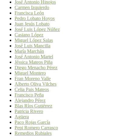
José Antonio Hinojos
Carmen Izquierdo
Francisca León
Pedro Lobato Hoyos
Juan Jesús Lobato
José Luis López Núñez
Casiano López
Miguel López Salas
José Luis Mancilla
María Marchán
José Antonio Martel
Jéssica Mateos Piña
Diego Menacho Pérez
Miguel Montero
Fran Moreno Valle
Alberto Oliva Vilches
Celia Pais Mateos
Francisco Peña
Alejandro Pérez
Blas Ríos Gutiérrez
Patricia Rivero
Agüera
Paco Rojas García
Pepi Romero Carrasco
Remedios Rubiales