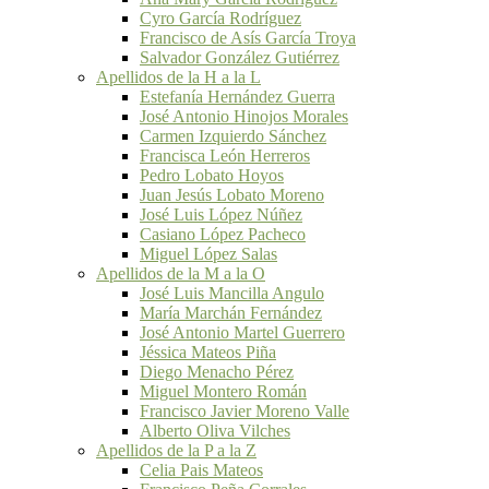
Cyro García Rodríguez
Francisco de Asís García Troya
Salvador González Gutiérrez
Apellidos de la H a la L
Estefanía Hernández Guerra
José Antonio Hinojos Morales
Carmen Izquierdo Sánchez
Francisca León Herreros
Pedro Lobato Hoyos
Juan Jesús Lobato Moreno
José Luis López Núñez
Casiano López Pacheco
Miguel López Salas
Apellidos de la M a la O
José Luis Mancilla Angulo
María Marchán Fernández
José Antonio Martel Guerrero
Jéssica Mateos Piña
Diego Menacho Pérez
Miguel Montero Román
Francisco Javier Moreno Valle
Alberto Oliva Vilches
Apellidos de la P a la Z
Celia Pais Mateos