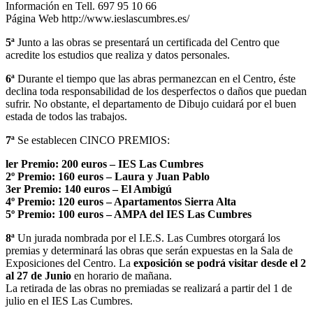
Información en Tell. 697 95 10 66
Página Web http://www.ieslascumbres.es/
5ª
Junto a las obras se presentará un certificada del Centro que
acredite los estudios que realiza y datos personales.
6ª
Durante el tiempo que las abras permanezcan en el Centro, éste
declina toda responsabilidad de los desperfectos o daños que puedan
sufrir. No obstante, el departamento de Dibujo cuidará por el buen
estada de todos las trabajos.
7ª
Se establecen CINCO PREMIOS:
ler Premio: 200 euros – IES Las Cumbres
2º Premio: 160 euros – Laura y Juan Pablo
3er Premio: 140 euros – El Ambigú
4º Premio: 120 euros – Apartamentos Sierra Alta
5º Premio: 100 euros – AMPA del IES Las Cumbres
8ª
Un jurada nombrada por el I.E.S. Las Cumbres otorgará los
premias y determinará las obras que serán expuestas en la Sala de
Exposiciones del Centro. La
exposición se podrá visitar desde el 2
al 27 de Junio
en horario de mañana.
La retirada de las obras no premiadas se realizará a partir del 1 de
julio en el IES Las Cumbres.