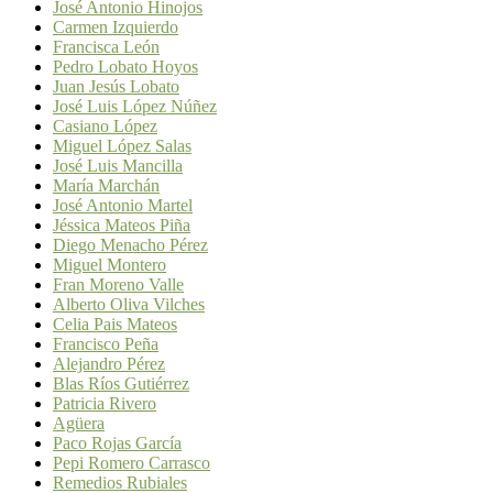
José Antonio Hinojos
Carmen Izquierdo
Francisca León
Pedro Lobato Hoyos
Juan Jesús Lobato
José Luis López Núñez
Casiano López
Miguel López Salas
José Luis Mancilla
María Marchán
José Antonio Martel
Jéssica Mateos Piña
Diego Menacho Pérez
Miguel Montero
Fran Moreno Valle
Alberto Oliva Vilches
Celia Pais Mateos
Francisco Peña
Alejandro Pérez
Blas Ríos Gutiérrez
Patricia Rivero
Agüera
Paco Rojas García
Pepi Romero Carrasco
Remedios Rubiales