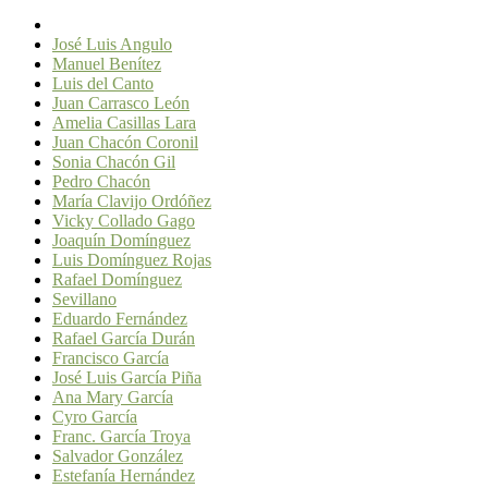
José Luis Angulo
Manuel Benítez
Luis del Canto
Juan Carrasco León
Amelia Casillas Lara
Juan Chacón Coronil
Sonia Chacón Gil
Pedro Chacón
María Clavijo Ordóñez
Vicky Collado Gago
Joaquín Domínguez
Luis Domínguez Rojas
Rafael Domínguez
Sevillano
Eduardo Fernández
Rafael García Durán
Francisco García
José Luis García Piña
Ana Mary García
Cyro García
Franc. García Troya
Salvador González
Estefanía Hernández