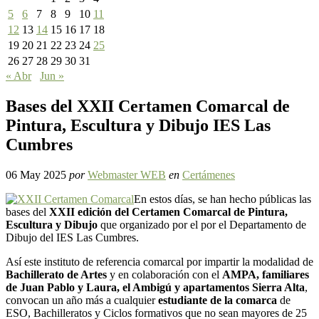
5
6
7
8
9
10
11
12
13
14
15
16
17
18
19
20
21
22
23
24
25
26
27
28
29
30
31
« Abr
Jun »
Bases del XXII Certamen Comarcal de
Pintura, Escultura y Dibujo IES Las
Cumbres
06 May 2025
por
Webmaster WEB
en
Certámenes
En estos días, se han hecho públicas las
bases del
XXII edición del Certamen Comarcal de Pintura,
Escultura y Dibujo
que organizado por el por el Departamento de
Dibujo del IES Las Cumbres.
Así este instituto de referencia comarcal por impartir la modalidad de
Bachillerato de Artes
y en colaboración con el
AMPA, familiares
de Juan Pablo y Laura, el Ambigú y apartamentos Sierra Alta
,
convocan un año más a cualquier
estudiante de la comarca
de
ESO, Bachilleratos y Ciclos formativos que no sean mayores de 25