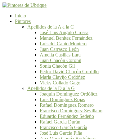
Inicio
Pintores
Apellidos de la A a la C
José Luis Angulo Crossa
Manuel Benítez Fernández
Luis del Canto Montero
Juan Carrasco León
Amelia Casillas Lara
Juan Chacón Coronil
Sonia Chacón Gil
Pedro David Chacón Gordillo
María Clavijo Ordóñez
Vicky Collado Gago
Apellidos de la D a la G
Joaquín Domínguez Ordóñez
Luis Domínguez Rojas
Rafael Domínguez Romero
Francisco Domínguez Sevillano
Eduardo Fernández Sedeño
Rafael García Durán
Francisco García García
José Luis García Piña
Ana Mary García Rodríguez