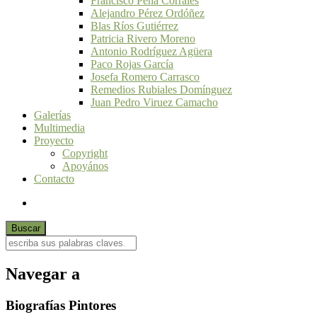
Francisco Peña Corrales
Alejandro Pérez Ordóñez
Blas Ríos Gutiérrez
Patricia Rivero Moreno
Antonio Rodríguez Agüera
Paco Rojas García
Josefa Romero Carrasco
Remedios Rubiales Domínguez
Juan Pedro Viruez Camacho
Galerías
Multimedia
Proyecto
Copyright
Apoyános
Contacto
Navegar a
Biografías Pintores