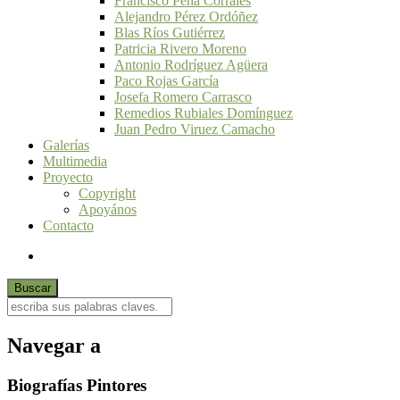
Francisco Peña Corrales
Alejandro Pérez Ordóñez
Blas Ríos Gutiérrez
Patricia Rivero Moreno
Antonio Rodríguez Agüera
Paco Rojas García
Josefa Romero Carrasco
Remedios Rubiales Domínguez
Juan Pedro Viruez Camacho
Galerías
Multimedia
Proyecto
Copyright
Apoyános
Contacto
Navegar a
Biografías Pintores