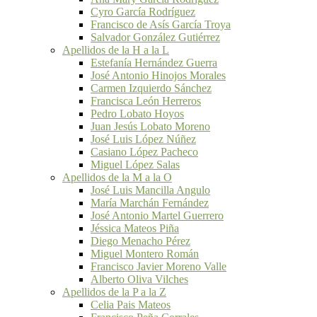
Cyro García Rodríguez
Francisco de Asís García Troya
Salvador González Gutiérrez
Apellidos de la H a la L
Estefanía Hernández Guerra
José Antonio Hinojos Morales
Carmen Izquierdo Sánchez
Francisca León Herreros
Pedro Lobato Hoyos
Juan Jesús Lobato Moreno
José Luis López Núñez
Casiano López Pacheco
Miguel López Salas
Apellidos de la M a la O
José Luis Mancilla Angulo
María Marchán Fernández
José Antonio Martel Guerrero
Jéssica Mateos Piña
Diego Menacho Pérez
Miguel Montero Román
Francisco Javier Moreno Valle
Alberto Oliva Vilches
Apellidos de la P a la Z
Celia Pais Mateos