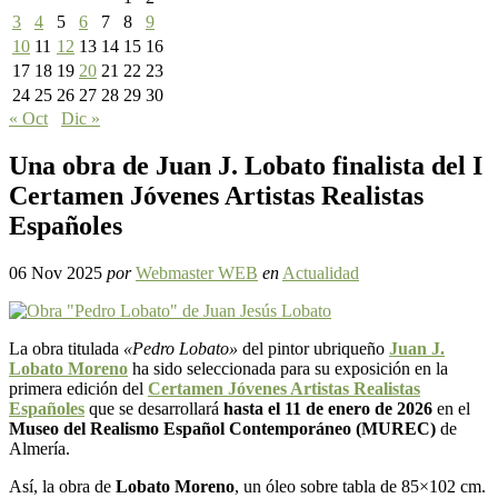
3
4
5
6
7
8
9
10
11
12
13
14
15
16
17
18
19
20
21
22
23
24
25
26
27
28
29
30
« Oct
Dic »
Una obra de Juan J. Lobato finalista del I
Certamen Jóvenes Artistas Realistas
Españoles
06 Nov 2025
por
Webmaster WEB
en
Actualidad
La obra titulada
«Pedro Lobato»
del pintor ubriqueño
Juan J.
Lobato Moreno
ha sido seleccionada para su exposición en la
primera edición del
Certamen Jóvenes Artistas Realistas
Españoles
que se desarrollará
hasta el 11 de enero de 2026
en el
Museo del Realismo Español Contemporáneo (MUREC)
de
Almería.
Así, la obra de
Lobato Moreno
, un óleo sobre tabla de 85×102 cm.