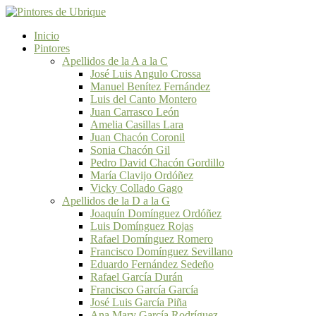
Inicio
Pintores
Apellidos de la A a la C
José Luis Angulo Crossa
Manuel Benítez Fernández
Luis del Canto Montero
Juan Carrasco León
Amelia Casillas Lara
Juan Chacón Coronil
Sonia Chacón Gil
Pedro David Chacón Gordillo
María Clavijo Ordóñez
Vicky Collado Gago
Apellidos de la D a la G
Joaquín Domínguez Ordóñez
Luis Domínguez Rojas
Rafael Domínguez Romero
Francisco Domínguez Sevillano
Eduardo Fernández Sedeño
Rafael García Durán
Francisco García García
José Luis García Piña
Ana Mary García Rodríguez