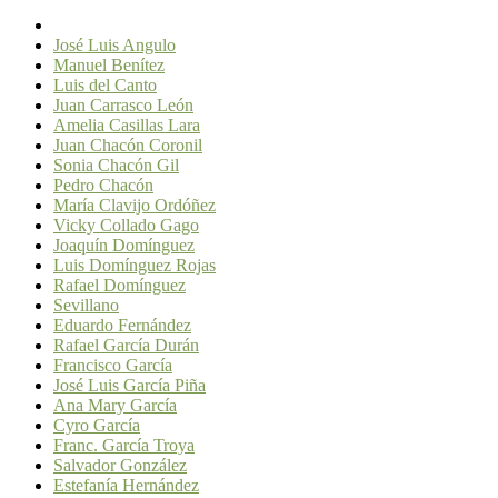
José Luis Angulo
Manuel Benítez
Luis del Canto
Juan Carrasco León
Amelia Casillas Lara
Juan Chacón Coronil
Sonia Chacón Gil
Pedro Chacón
María Clavijo Ordóñez
Vicky Collado Gago
Joaquín Domínguez
Luis Domínguez Rojas
Rafael Domínguez
Sevillano
Eduardo Fernández
Rafael García Durán
Francisco García
José Luis García Piña
Ana Mary García
Cyro García
Franc. García Troya
Salvador González
Estefanía Hernández