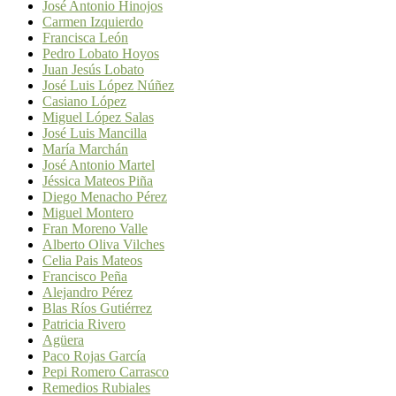
José Antonio Hinojos
Carmen Izquierdo
Francisca León
Pedro Lobato Hoyos
Juan Jesús Lobato
José Luis López Núñez
Casiano López
Miguel López Salas
José Luis Mancilla
María Marchán
José Antonio Martel
Jéssica Mateos Piña
Diego Menacho Pérez
Miguel Montero
Fran Moreno Valle
Alberto Oliva Vilches
Celia Pais Mateos
Francisco Peña
Alejandro Pérez
Blas Ríos Gutiérrez
Patricia Rivero
Agüera
Paco Rojas García
Pepi Romero Carrasco
Remedios Rubiales