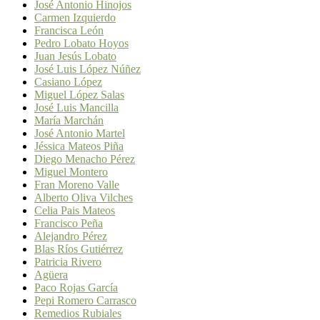
José Antonio Hinojos
Carmen Izquierdo
Francisca León
Pedro Lobato Hoyos
Juan Jesús Lobato
José Luis López Núñez
Casiano López
Miguel López Salas
José Luis Mancilla
María Marchán
José Antonio Martel
Jéssica Mateos Piña
Diego Menacho Pérez
Miguel Montero
Fran Moreno Valle
Alberto Oliva Vilches
Celia Pais Mateos
Francisco Peña
Alejandro Pérez
Blas Ríos Gutiérrez
Patricia Rivero
Agüera
Paco Rojas García
Pepi Romero Carrasco
Remedios Rubiales