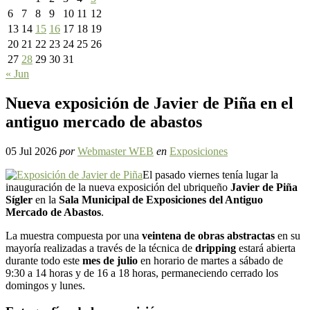
6
7
8
9
10
11
12
13
14
15
16
17
18
19
20
21
22
23
24
25
26
27
28
29
30
31
« Jun
Nueva exposición de Javier de Piña en el
antiguo mercado de abastos
05 Jul 2026
por
Webmaster WEB
en
Exposiciones
El pasado viernes tenía lugar la
inauguración de la nueva exposición del ubriqueño
Javier de Piña
Sígler
en la
Sala Municipal de Exposiciones del Antiguo
Mercado de Abastos
.
La muestra compuesta por una
veintena de obras abstractas
en su
mayoría realizadas a través de la técnica de
dripping
estará abierta
durante todo este
mes de julio
en horario de martes a sábado de
9:30 a 14 horas y de 16 a 18 horas, permaneciendo cerrado los
domingos y lunes.