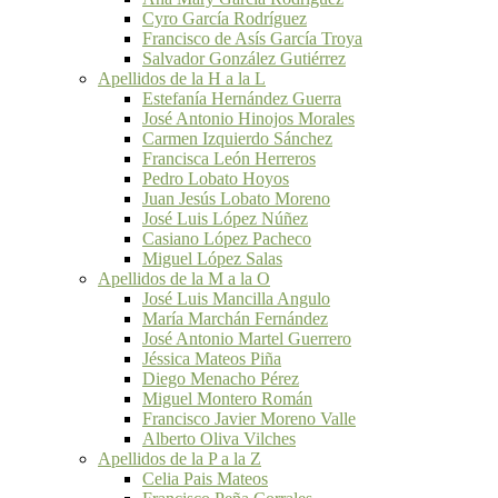
Cyro García Rodríguez
Francisco de Asís García Troya
Salvador González Gutiérrez
Apellidos de la H a la L
Estefanía Hernández Guerra
José Antonio Hinojos Morales
Carmen Izquierdo Sánchez
Francisca León Herreros
Pedro Lobato Hoyos
Juan Jesús Lobato Moreno
José Luis López Núñez
Casiano López Pacheco
Miguel López Salas
Apellidos de la M a la O
José Luis Mancilla Angulo
María Marchán Fernández
José Antonio Martel Guerrero
Jéssica Mateos Piña
Diego Menacho Pérez
Miguel Montero Román
Francisco Javier Moreno Valle
Alberto Oliva Vilches
Apellidos de la P a la Z
Celia Pais Mateos