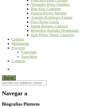
Francisco Peña Corrales
Alejandro Pérez Ordóñez
Blas Ríos Gutiérrez
Patricia Rivero Moreno
Antonio Rodríguez Agüera
Paco Rojas García
Josefa Romero Carrasco
Remedios Rubiales Domínguez
Juan Pedro Viruez Camacho
Galerías
Multimedia
Proyecto
Copyright
Apoyános
Contacto
Navegar a
Biografías Pintores