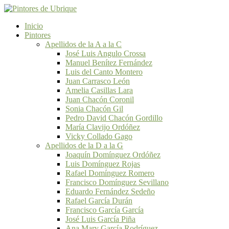
Inicio
Pintores
Apellidos de la A a la C
José Luis Angulo Crossa
Manuel Benítez Fernández
Luis del Canto Montero
Juan Carrasco León
Amelia Casillas Lara
Juan Chacón Coronil
Sonia Chacón Gil
Pedro David Chacón Gordillo
María Clavijo Ordóñez
Vicky Collado Gago
Apellidos de la D a la G
Joaquín Domínguez Ordóñez
Luis Domínguez Rojas
Rafael Domínguez Romero
Francisco Domínguez Sevillano
Eduardo Fernández Sedeño
Rafael García Durán
Francisco García García
José Luis García Piña
Ana Mary García Rodríguez