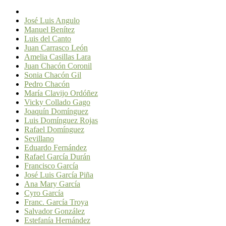
José Luis Angulo
Manuel Benítez
Luis del Canto
Juan Carrasco León
Amelia Casillas Lara
Juan Chacón Coronil
Sonia Chacón Gil
Pedro Chacón
María Clavijo Ordóñez
Vicky Collado Gago
Joaquín Domínguez
Luis Domínguez Rojas
Rafael Domínguez
Sevillano
Eduardo Fernández
Rafael García Durán
Francisco García
José Luis García Piña
Ana Mary García
Cyro García
Franc. García Troya
Salvador González
Estefanía Hernández