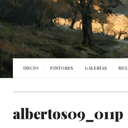
INICIO
PINTORES
GALERÍAS
MUL
albertos09_011p