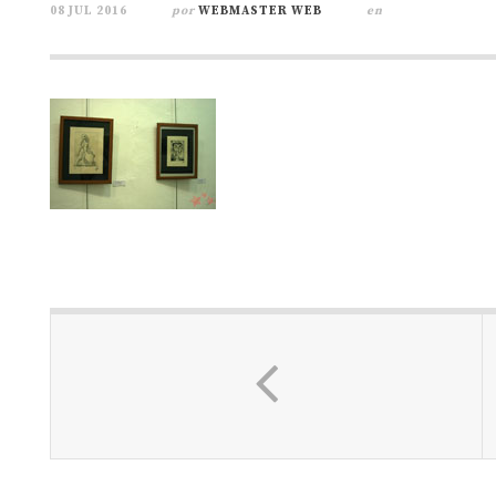
08 JUL 2016
por
WEBMASTER WEB
en