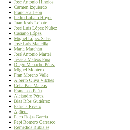
José Antonio Hinojos
Carmen Izquierdo
Francisca León
Pedro Lobato Hoyos
Juan Jesús Lobato
José Luis López Núñez
Casiano López
Miguel López Salas
José Luis Mancilla
María Marchán
José Antonio Martel
Jéssica Mateos Piña
Diego Menacho Pérez
Miguel Montero
Fran Moreno Valle
Alberto Oliva Vilches
Celia Pais Mateos
Francisco Peña
Alejandro Pérez
Blas Ríos Gutiérrez
Patricia Rivero
Agüera
Paco Rojas García
Pepi Romero Carrasco
Remedios Rubiales