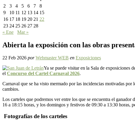
2
3
4
5
6
7
8
9
10
11
12
13
14
15
16
17
18
19
20
21
22
23
24
25
26
27
28
« Ene
Mar »
Abierta la exposición con las obras presen
22 Feb 2026
por
Webmaster WEB
en
Exposiciones
Ya se puede visitar en la Sala de exposiciones de
el
Concurso del Cartel Carnaval 2026
.
Carnaval que se ha visto mermado por las incidencias motivadas por lo
cambios.
Los carteles que podremos ver entre los que se encuentra el ganador 
16 a 18:15 horas, y los domingos y festivos de 09:30 a 13:30 horas, 
Fotografías de los carteles