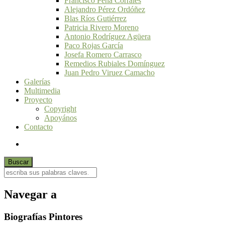
Francisco Peña Corrales
Alejandro Pérez Ordóñez
Blas Ríos Gutiérrez
Patricia Rivero Moreno
Antonio Rodríguez Agüera
Paco Rojas García
Josefa Romero Carrasco
Remedios Rubiales Domínguez
Juan Pedro Viruez Camacho
Galerías
Multimedia
Proyecto
Copyright
Apoyános
Contacto
Navegar a
Biografías Pintores