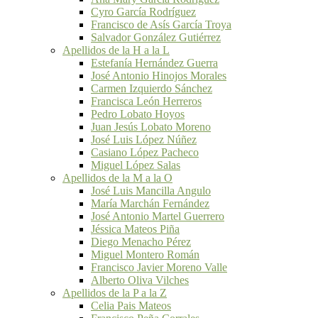
Cyro García Rodríguez
Francisco de Asís García Troya
Salvador González Gutiérrez
Apellidos de la H a la L
Estefanía Hernández Guerra
José Antonio Hinojos Morales
Carmen Izquierdo Sánchez
Francisca León Herreros
Pedro Lobato Hoyos
Juan Jesús Lobato Moreno
José Luis López Núñez
Casiano López Pacheco
Miguel López Salas
Apellidos de la M a la O
José Luis Mancilla Angulo
María Marchán Fernández
José Antonio Martel Guerrero
Jéssica Mateos Piña
Diego Menacho Pérez
Miguel Montero Román
Francisco Javier Moreno Valle
Alberto Oliva Vilches
Apellidos de la P a la Z
Celia Pais Mateos