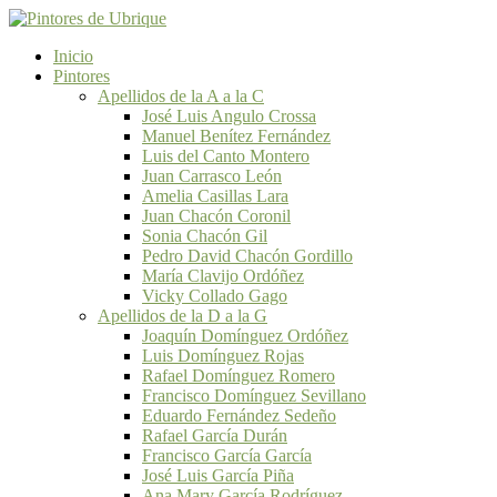
Inicio
Pintores
Apellidos de la A a la C
José Luis Angulo Crossa
Manuel Benítez Fernández
Luis del Canto Montero
Juan Carrasco León
Amelia Casillas Lara
Juan Chacón Coronil
Sonia Chacón Gil
Pedro David Chacón Gordillo
María Clavijo Ordóñez
Vicky Collado Gago
Apellidos de la D a la G
Joaquín Domínguez Ordóñez
Luis Domínguez Rojas
Rafael Domínguez Romero
Francisco Domínguez Sevillano
Eduardo Fernández Sedeño
Rafael García Durán
Francisco García García
José Luis García Piña
Ana Mary García Rodríguez