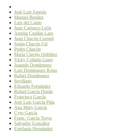
José Luis Angulo
Manuel Benítez
Luis del Canto
Juan Carrasco León
Amelia Casillas Lara
Juan Chacón Coronil
Sonia Chacón Gil
Pedro Chacón
María Clavijo Ordóñez
Vicky Collado Gago
Joaquín Domínguez
Luis Domínguez Rojas
Rafael Domínguez
Sevillano
Eduardo Fernández
Rafael García Durán
Francisco García
José Luis García Piña
Ana Mary García
Cyro García
Franc. García Troya
Salvador González
Estefanía Hernández