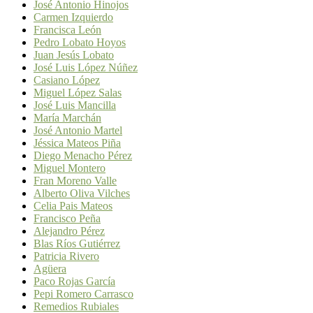
José Antonio Hinojos
Carmen Izquierdo
Francisca León
Pedro Lobato Hoyos
Juan Jesús Lobato
José Luis López Núñez
Casiano López
Miguel López Salas
José Luis Mancilla
María Marchán
José Antonio Martel
Jéssica Mateos Piña
Diego Menacho Pérez
Miguel Montero
Fran Moreno Valle
Alberto Oliva Vilches
Celia Pais Mateos
Francisco Peña
Alejandro Pérez
Blas Ríos Gutiérrez
Patricia Rivero
Agüera
Paco Rojas García
Pepi Romero Carrasco
Remedios Rubiales