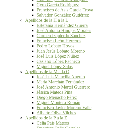
Cyro García Rodríguez
Francisco de Asís García Troya
Salvador González Gutiérrez
Apellidos de la H a la L
Estefanía Hernández Guerra
José Antonio Hinojos Morales
Carmen Izquierdo Sánchez
Francisca León Herreros
Pedro Lobato Hoyos
Juan Jesús Lobato Moreno
José Luis López Núñez
Casiano López Pacheco
Miguel López Salas
Apellidos de la M a la O
José Luis Mancilla Angulo
María Marchán Fernández
José Antonio Martel Guerrero
Jéssica Mateos Piña
Diego Menacho Pérez
Miguel Montero Román
Francisco Javier Moreno Valle
Alberto Oliva Vilches
Apellidos de la P a la Z
Celia Pais Mateos