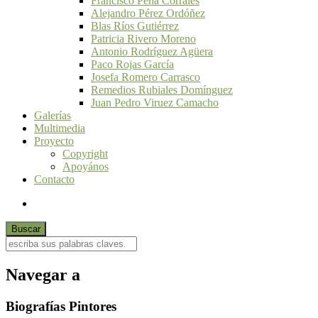
Francisco Peña Corrales
Alejandro Pérez Ordóñez
Blas Ríos Gutiérrez
Patricia Rivero Moreno
Antonio Rodríguez Agüera
Paco Rojas García
Josefa Romero Carrasco
Remedios Rubiales Domínguez
Juan Pedro Viruez Camacho
Galerías
Multimedia
Proyecto
Copyright
Apoyános
Contacto
Navegar a
Biografías Pintores