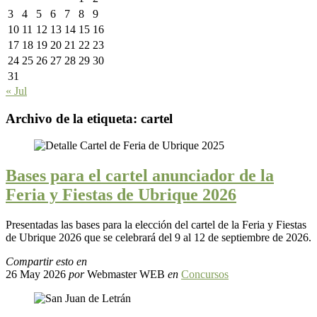
3
4
5
6
7
8
9
10
11
12
13
14
15
16
17
18
19
20
21
22
23
24
25
26
27
28
29
30
31
« Jul
Archivo de la etiqueta:
cartel
Bases para el cartel anunciador de la
Feria y Fiestas de Ubrique 2026
Presentadas las bases para la elección del cartel de la Feria y Fiestas
de Ubrique 2026 que se celebrará del 9 al 12 de septiembre de 2026.
Compartir esto en
26 May 2026
por
Webmaster WEB
en
Concursos