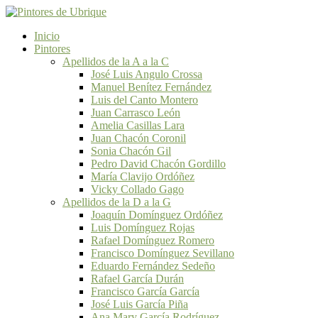
Inicio
Pintores
Apellidos de la A a la C
José Luis Angulo Crossa
Manuel Benítez Fernández
Luis del Canto Montero
Juan Carrasco León
Amelia Casillas Lara
Juan Chacón Coronil
Sonia Chacón Gil
Pedro David Chacón Gordillo
María Clavijo Ordóñez
Vicky Collado Gago
Apellidos de la D a la G
Joaquín Domínguez Ordóñez
Luis Domínguez Rojas
Rafael Domínguez Romero
Francisco Domínguez Sevillano
Eduardo Fernández Sedeño
Rafael García Durán
Francisco García García
José Luis García Piña
Ana Mary García Rodríguez