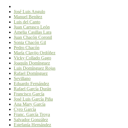
José Luis Angulo
Manuel Benítez
Luis del Canto
Juan Carrasco León
Amelia Casillas Lara
Juan Chacón Coronil
Sonia Chacón Gil
Pedro Chacón
María Clavijo Ordóñez
Vicky Collado Gago
Joaquín Domínguez
Luis Domínguez Rojas
Rafael Domínguez
Sevillano
Eduardo Fernández
Rafael García Durán
Francisco García
José Luis García Piña
Ana Mary García
Cyro García
Franc. García Troya
Salvador González
Estefanía Hernández