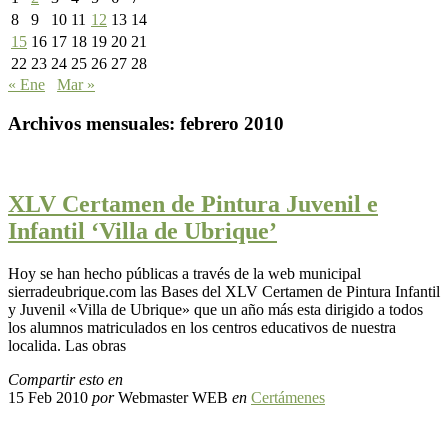
8
9
10
11
12
13
14
15
16
17
18
19
20
21
22
23
24
25
26
27
28
« Ene
Mar »
Archivos mensuales:
febrero 2010
XLV Certamen de Pintura Juvenil e
Infantil ‘Villa de Ubrique’
Hoy se han hecho públicas a través de la web municipal
sierradeubrique.com las Bases del XLV Certamen de Pintura Infantil
y Juvenil «Villa de Ubrique» que un año más esta dirigido a todos
los alumnos matriculados en los centros educativos de nuestra
localida. Las obras
Compartir esto en
15 Feb 2010
por
Webmaster WEB
en
Certámenes