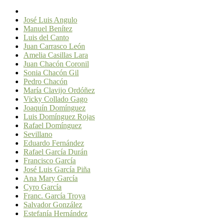
José Luis Angulo
Manuel Benítez
Luis del Canto
Juan Carrasco León
Amelia Casillas Lara
Juan Chacón Coronil
Sonia Chacón Gil
Pedro Chacón
María Clavijo Ordóñez
Vicky Collado Gago
Joaquín Domínguez
Luis Domínguez Rojas
Rafael Domínguez
Sevillano
Eduardo Fernández
Rafael García Durán
Francisco García
José Luis García Piña
Ana Mary García
Cyro García
Franc. García Troya
Salvador González
Estefanía Hernández