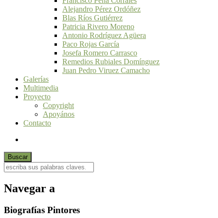
Francisco Peña Corrales
Alejandro Pérez Ordóñez
Blas Ríos Gutiérrez
Patricia Rivero Moreno
Antonio Rodríguez Agüera
Paco Rojas García
Josefa Romero Carrasco
Remedios Rubiales Domínguez
Juan Pedro Viruez Camacho
Galerías
Multimedia
Proyecto
Copyright
Apoyános
Contacto
Navegar a
Biografías Pintores