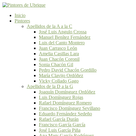
Inicio
Pintores
Apellidos de la A a la C
José Luis Angulo Crossa
Manuel Benítez Fernández
Luis del Canto Montero
Juan Carrasco León
Amelia Casillas Lara
Juan Chacón Coronil
Sonia Chacón Gil
Pedro David Chacón Gordillo
María Clavijo Ordóñez
Vicky Collado Gago
Apellidos de la D a la G
Joaquín Domínguez Ordóñez
Luis Domínguez Rojas
Rafael Domínguez Romero
Francisco Domínguez Sevillano
Eduardo Fernández Sedeño
Rafael García Durán
Francisco García García
José Luis García Piña
Ana Mary García Rodríguez