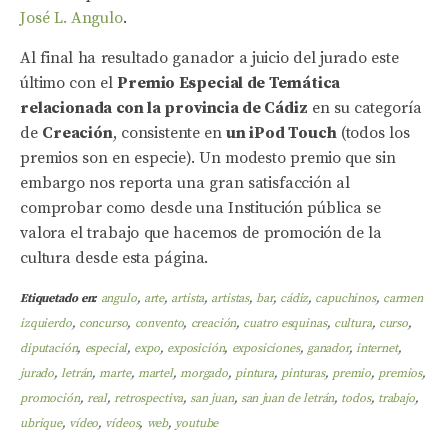
José L. Angulo
.
Al final ha resultado ganador a juicio del jurado este
último con el
Premio Especial de Temática
relacionada con la provincia de
Cádiz
en su categoría
de
Creación
, consistente en
un iPod Touch
(todos los
premios son en especie). Un modesto premio que sin
embargo nos reporta una gran satisfacción al
comprobar como desde una Institución pública se
valora el trabajo que hacemos de promoción de la
cultura desde esta página.
Etiquetado en:
angulo
,
arte
,
artista
,
artistas
,
bar
,
cádiz
,
capuchinos
,
carmen
izquierdo
,
concurso
,
convento
,
creación
,
cuatro esquinas
,
cultura
,
curso
,
diputación
,
especial
,
expo
,
exposición
,
exposiciones
,
ganador
,
internet
,
jurado
,
letrán
,
marte
,
martel
,
morgado
,
pintura
,
pinturas
,
premio
,
premios
,
promoción
,
real
,
retrospectiva
,
san juan
,
san juan de letrán
,
todos
,
trabajo
,
ubrique
,
vídeo
,
vídeos
,
web
,
youtube