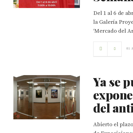
Del 1 al 6 de ab
la Galería Proye
‘Mercado del Art
01 
Ya se p
exponer
del an
Abierto el plaz