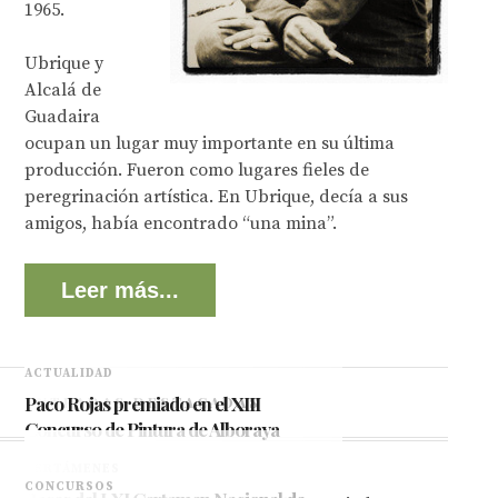
1965.
Ubrique y
Alcalá de
Guadaira
ocupan un lugar muy importante en su última
producción. Fueron como lugares fieles de
peregrinación artística. En Ubrique, decía a sus
amigos, había encontrado “una mina”.
Leer más...
ACTUALIDAD
Paco Rojas premiado en el XIII
ENTRADAS DESTACADAS
Concurso de Pintura de Alboraya
2026
CERTÁMENES
CONCURSOS