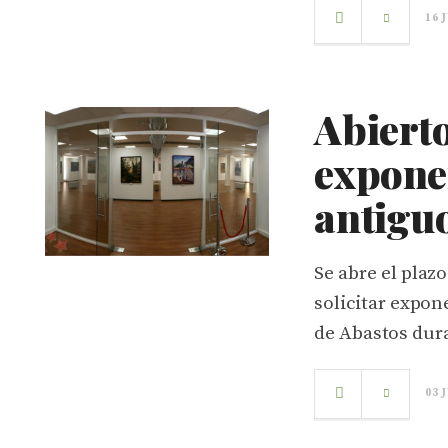
16 
Abierto
exponer
antigu
Se abre el plaz
solicitar expon
de Abastos dura
03 