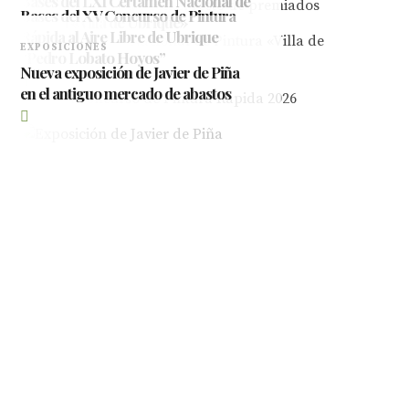
Bases del LXI Certamen Nacional de
Bases del XV Concurso de Pintura
Pintura «Villa de Ubrique»
Rápida al Aire Libre de Ubrique
EXPOSICIONES
“Pedro Lobato Hoyos”
Nueva exposición de Javier de Piña
en el antiguo mercado de abastos