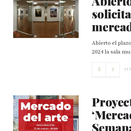
Abierto
solicit
mercad
Abierto el plaz
2024 la sala mu
12 
Proyect
‘Mercad
Semana