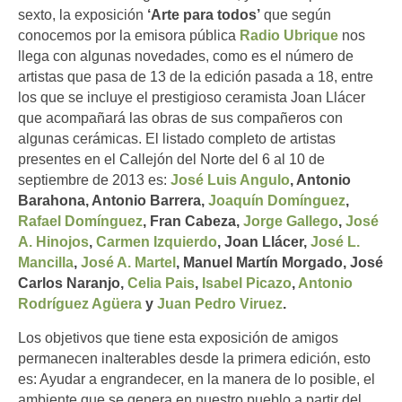
sexto, la exposición
‘Arte para todos’
que según
conocemos por la emisora pública
Radio Ubrique
nos
llega con algunas novedades, como es el número de
artistas que pasa de 13 de la edición pasada a 18, entre
los que se incluye el prestigioso ceramista Joan Llácer
que acompañará las obras de sus compañeros con
algunas cerámicas. El listado completo de artistas
presentes en el Callejón del Norte del 6 al 10 de
septiembre de 2013 es:
José Luis Angulo
, Antonio
Barahona, Antonio Barrera,
Joaquín Domínguez
,
Rafael Domínguez
, Fran Cabeza,
Jorge Gallego
,
José
A. Hinojos
,
Carmen Izquierdo
, Joan Llácer,
José L.
Mancilla
,
José A. Martel
, Manuel Martín Morgado, José
Carlos Naranjo,
Celia Pais
,
Isabel Picazo
,
Antonio
Rodríguez Agüera
y
Juan Pedro Viruez
.
Los objetivos que tiene esta exposición de amigos
permanecen inalterables desde la primera edición, esto
es: Ayudar a engrandecer, en la manera de lo posible, el
ambiente que se genera en nuestro pueblo a partir del