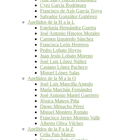
Cyro García Rodríguez
Francisco de Asís García Troya
Salvador González Gutiérrez
Apellidos de la H a la L
Estefanía Hernández Guerra
José Antonio Hinojos Morales
Carmen Izquierdo Sánchez
Francisca León Herreros
Pedro Lobato Hoyos
Juan Jesús Lobato Moreno
José Luis López Núñez
Casiano López Pacheco
Miguel López Salas
Apellidos de la M a la O
José Luis Mancilla Angulo
María Marchán Fernández
José Antonio Martel Guerrero
Jéssica Mateos Piña
Diego Menacho Pérez
Miguel Montero Román
Francisco Javier Moreno Valle
Alberto Oliva Vilches
Apellidos de la P a la Z
Celia Pais Mateos