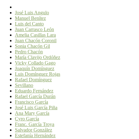
José Luis Angulo
Manuel Benítez
Luis del Canto
Juan Carrasco León
Amelia Casillas Lara
Juan Chacón Coronil
Sonia Chacón Gil
Pedro Chacón
María Clavijo Ordóñez
Vicky Collado Gago
Joaquín Domínguez
Luis Domínguez Rojas
Rafael Domínguez
Sevillano
Eduardo Fernández
Rafael García Durán
Francisco García
José Luis García Piña
Ana Mary García
Cyro García
Franc. García Troya
Salvador González
Estefanía Hernández