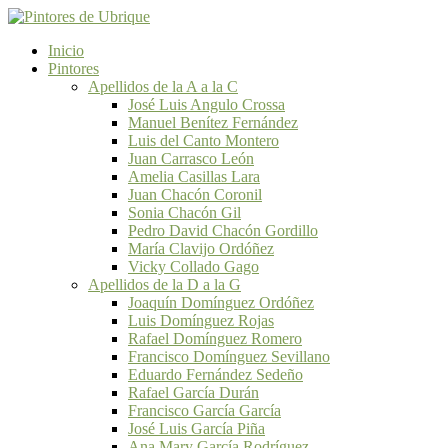
Inicio
Pintores
Apellidos de la A a la C
José Luis Angulo Crossa
Manuel Benítez Fernández
Luis del Canto Montero
Juan Carrasco León
Amelia Casillas Lara
Juan Chacón Coronil
Sonia Chacón Gil
Pedro David Chacón Gordillo
María Clavijo Ordóñez
Vicky Collado Gago
Apellidos de la D a la G
Joaquín Domínguez Ordóñez
Luis Domínguez Rojas
Rafael Domínguez Romero
Francisco Domínguez Sevillano
Eduardo Fernández Sedeño
Rafael García Durán
Francisco García García
José Luis García Piña
Ana Mary García Rodríguez