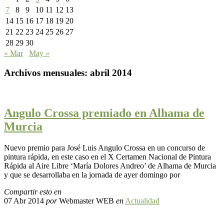
7
8
9
10
11
12
13
14
15
16
17
18
19
20
21
22
23
24
25
26
27
28
29
30
« Mar
May »
Archivos mensuales:
abril 2014
Angulo Crossa premiado en Alhama de
Murcia
Nuevo premio para José Luis Angulo Crossa en un concurso de
pintura rápida, en este caso en el X Certamen Nacional de Pintura
Rápida al Aire Libre ‘María Dolores Andreo’ de Alhama de Murcia
y que se desarrollaba en la jornada de ayer domingo por
Compartir esto en
07 Abr 2014
por
Webmaster WEB
en
Actualidad