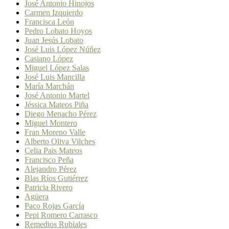
José Antonio Hinojos
Carmen Izquierdo
Francisca León
Pedro Lobato Hoyos
Juan Jesús Lobato
José Luis López Núñez
Casiano López
Miguel López Salas
José Luis Mancilla
María Marchán
José Antonio Martel
Jéssica Mateos Piña
Diego Menacho Pérez
Miguel Montero
Fran Moreno Valle
Alberto Oliva Vilches
Celia Pais Mateos
Francisco Peña
Alejandro Pérez
Blas Ríos Gutiérrez
Patricia Rivero
Agüera
Paco Rojas García
Pepi Romero Carrasco
Remedios Rubiales