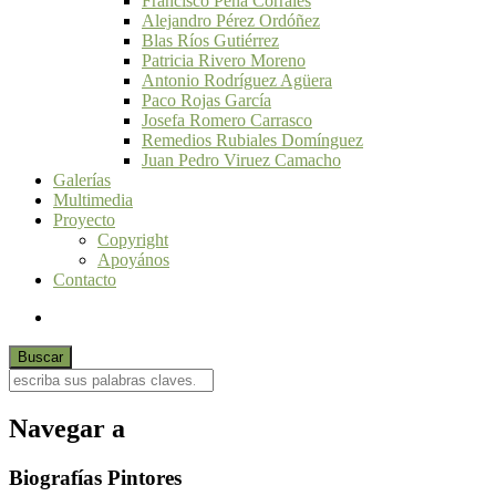
Francisco Peña Corrales
Alejandro Pérez Ordóñez
Blas Ríos Gutiérrez
Patricia Rivero Moreno
Antonio Rodríguez Agüera
Paco Rojas García
Josefa Romero Carrasco
Remedios Rubiales Domínguez
Juan Pedro Viruez Camacho
Galerías
Multimedia
Proyecto
Copyright
Apoyános
Contacto
Navegar a
Biografías Pintores