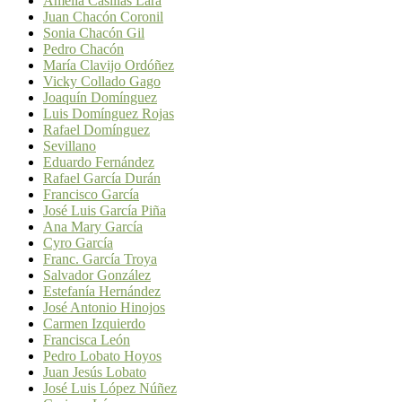
Amelia Casillas Lara
Juan Chacón Coronil
Sonia Chacón Gil
Pedro Chacón
María Clavijo Ordóñez
Vicky Collado Gago
Joaquín Domínguez
Luis Domínguez Rojas
Rafael Domínguez
Sevillano
Eduardo Fernández
Rafael García Durán
Francisco García
José Luis García Piña
Ana Mary García
Cyro García
Franc. García Troya
Salvador González
Estefanía Hernández
José Antonio Hinojos
Carmen Izquierdo
Francisca León
Pedro Lobato Hoyos
Juan Jesús Lobato
José Luis López Núñez