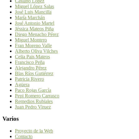
Casiano López
Miguel López Salas
José Luis Mancilla
María Marchán
José Antonio Martel
Jéssica Mateos Piña
Diego Menacho Pérez
Miguel Montero
Fran Moreno Valle
Alberto Oliva Vilches
Celia Pais Mateos
Francisco Peña
Alejandro Pérez
Blas Ríos Gutiérrez
Patricia Rivero
Agüera
Paco Rojas García
Pepi Romero Carrasco
Remedios Rubiales
Juan Pedro Viruez
Varios
Proyecto de la Web
Contacto