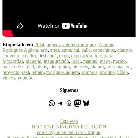
Etiquetado en:
2014
,
agüera
,
antonio rodríguez
,
Antonio
Rodríguez Agüera
,
arte
,
artes
,
autor
,
cal
,
calle
,
capuchinos
,
claustro
,
convento
,
cuadro
,
desbandá
,
expo
,
exposición
,
fotografía
,
fotografías
,
higueral
,
inauguración
,
local
,
manuel
,
marte
,
museo
,
museo de la piel
,
obras
,
piel
,
pintor
,
pintores
,
pintura
,
presentación
,
proyecto
,
real
,
retrato
,
rodríguez agüera
,
sombras
,
ubrique
,
vídeo
,
vídeos
,
youtube
Síguenos
Esta web
NO TIENE NINGUNA RELACIÓN
con el Ayuntamiento de Ubrique,
el cual no ha colaborado económicamente en la creación ni en el