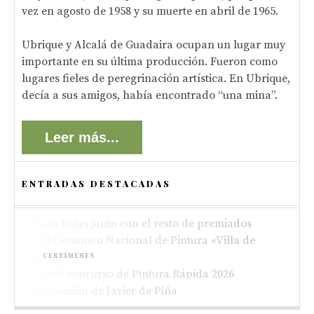
vez en agosto de 1958 y su muerte en abril de 1965.
Ubrique y Alcalá de Guadaira ocupan un lugar muy
importante en su última producción. Fueron como
lugares fieles de peregrinación artística. En Ubrique,
decía a sus amigos, había encontrado “una mina”.
Leer más...
ENTRADAS DESTACADAS
ACTUALIDAD
Paco Rojas premiado en el XIII Concurso de
CERTÁMENES
Pintura de Alboraya 2026
Bases del LXI Certamen Nacional de Pintura
CONCURSOS
«Villa de Ubrique»
Bases del XV Concurso de Pintura Rápida al
EXPOSICIONES