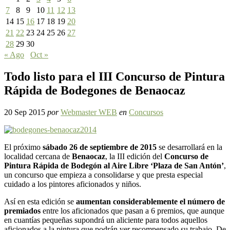
7
8
9
10
11
12
13
14
15
16
17
18
19
20
21
22
23
24
25
26
27
28
29
30
« Ago
Oct »
Todo listo para el III Concurso de Pintura
Rápida de Bodegones de Benaocaz
20 Sep 2015
por
Webmaster WEB
en
Concursos
El próximo
sábado 26 de septiembre de 2015
se desarrollará en la
localidad cercana de
Benaocaz
, la III edición del
Concurso de
Pintura Rápida de Bodegón al Aire Libre ‘Plaza de San Antón’
,
un concurso que empieza a consolidarse y que presta especial
cuidado a los pintores aficionados y niños.
Así en esta edición se
aumentan considerablemente el número de
premiados
entre los aficionados que pasan a 6 premios, que aunque
en cuantías pequeñas supondrá un aliciente para todos aquellos
aficionados a la pintura que podrán ver recompensado su trabajo. De