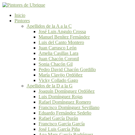
Inicio
Pintores
Apellidos de la A a la C
José Luis Angulo Crossa
Manuel Benítez Fernández
Luis del Canto Montero
Juan Carrasco León
Amelia Casillas Lara
Juan Chacón Coronil
Sonia Chacón Gil
Pedro David Chacón Gordillo
María Clavijo Ordóñez
Vicky Collado Gago
Apellidos de la D a la G
Joaquín Domínguez Ordóñez
Luis Domínguez Rojas
Rafael Domínguez Romero
Francisco Domínguez Sevillano
Eduardo Fernández Sedeño
Rafael García Durán
Francisco García García
José Luis García Piña
Ana Mary García Rodríguez