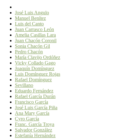
José Luis Angulo
Manuel Benítez
Luis del Canto
Juan Carrasco León
Amelia Casillas Lara
Juan Chacón Coronil
Sonia Chacón Gil
Pedro Chacón
María Clavijo Ordóñez
Vicky Collado Gago
Joaquín Domínguez
Luis Domínguez Rojas
Rafael Domínguez
Sevillano
Eduardo Fernández
Rafael García Durán
Francisco García
José Luis García Piña
Ana Mary García
Cyro García
Franc. García Troya
Salvador González
Estefanía Hernández