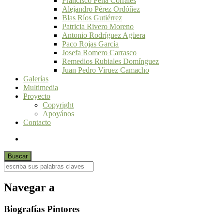
Francisco Peña Corrales
Alejandro Pérez Ordóñez
Blas Ríos Gutiérrez
Patricia Rivero Moreno
Antonio Rodríguez Agüera
Paco Rojas García
Josefa Romero Carrasco
Remedios Rubiales Domínguez
Juan Pedro Viruez Camacho
Galerías
Multimedia
Proyecto
Copyright
Apoyános
Contacto
Navegar a
Biografías Pintores