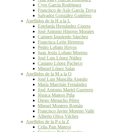
Cyro García Rodríguez
Francisco de Asís García Troya
Salvador González Gutiérrez
Apellidos de la H a la L
Estefanía Hernández Guerra
José Antonio Hinojos Morales
Carmen Izquierdo Sánchez
Francisca León Herreros
Pedro Lobato Hoyos
Juan Jesús Lobato Moreno
José Luis López Núñez
Casiano López Pacheco
Miguel López Salas
Apellidos de la M a la O
José Luis Mancilla Angulo
María Marchán Fernández
José Antonio Martel Guerrero
Jéssica Mateos Piña
Diego Menacho Pérez
Miguel Montero Román
Francisco Javier Moreno Valle
Alberto Oliva Vilches
Apellidos de la P a la Z
Celia Pais Mateos