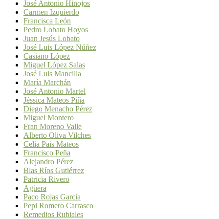
José Antonio Hinojos
Carmen Izquierdo
Francisca León
Pedro Lobato Hoyos
Juan Jesús Lobato
José Luis López Núñez
Casiano López
Miguel López Salas
José Luis Mancilla
María Marchán
José Antonio Martel
Jéssica Mateos Piña
Diego Menacho Pérez
Miguel Montero
Fran Moreno Valle
Alberto Oliva Vilches
Celia Pais Mateos
Francisco Peña
Alejandro Pérez
Blas Ríos Gutiérrez
Patricia Rivero
Agüera
Paco Rojas García
Pepi Romero Carrasco
Remedios Rubiales