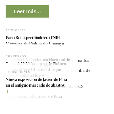
Leer más...
ACTUALIDAD
Paco Rojas premiado en el XIII
ENTRADAS DESTACADAS
Concurso de Pintura de Alboraya
2026
CERTÁMENES
CONCURSOS
Bases del LXI Certamen Nacional de
Bases del XV Concurso de Pintura
Pintura «Villa de Ubrique»
Rápida al Aire Libre de Ubrique
EXPOSICIONES
“Pedro Lobato Hoyos”
Nueva exposición de Javier de Piña
en el antiguo mercado de abastos