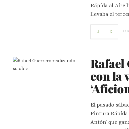
Rápida al Aire l
llevaba el terc
26 
Rafael
con la 
‘Aficio
El pasado sábad
Pintura Rápida 
Antón’ que gana