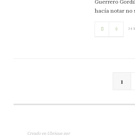
Guerrero Gordil
hacía notar no 
24 
1
Creado en Ubrique por