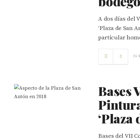
bodegó
A dos días del
‘Plaza de San A
particular home
26 
Bases 
Pintur
‘Plaza 
Bases del VII 