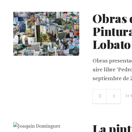
Obras 
Pintur
Lobato
Obras presentad
aire libre ‘Ped
septiembre de 
22 
La pin