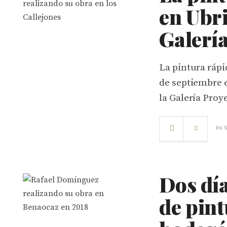
en Ubri
Galería
La pintura ráp
de septiembre e
la Galería Proye
06 
Dos día
de pint