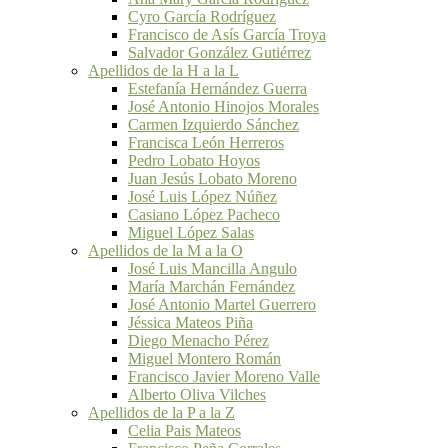
Cyro García Rodríguez
Francisco de Asís García Troya
Salvador González Gutiérrez
Apellidos de la H a la L
Estefanía Hernández Guerra
José Antonio Hinojos Morales
Carmen Izquierdo Sánchez
Francisca León Herreros
Pedro Lobato Hoyos
Juan Jesús Lobato Moreno
José Luis López Núñez
Casiano López Pacheco
Miguel López Salas
Apellidos de la M a la O
José Luis Mancilla Angulo
María Marchán Fernández
José Antonio Martel Guerrero
Jéssica Mateos Piña
Diego Menacho Pérez
Miguel Montero Román
Francisco Javier Moreno Valle
Alberto Oliva Vilches
Apellidos de la P a la Z
Celia Pais Mateos