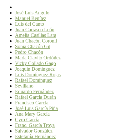
José Luis Angulo
Manuel Benítez
Luis del Canto
Juan Carrasco León
Amelia Casillas Lara
Juan Chacón Coronil
Sonia Chacón Gil
Pedro Chacón
María Clavijo Ordóñez
Vicky Collado Gago
Joaquín Domínguez
Luis Domínguez Rojas
Rafael Domínguez
Sevillano
Eduardo Fernández
Rafael García Durán
Francisco García
José Luis García Piña
Ana Mary García
Cyro García
Franc. García Troya
Salvador González
Estefanía Hernández