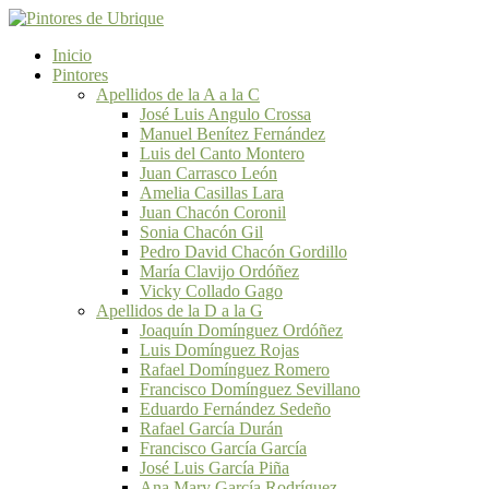
Inicio
Pintores
Apellidos de la A a la C
José Luis Angulo Crossa
Manuel Benítez Fernández
Luis del Canto Montero
Juan Carrasco León
Amelia Casillas Lara
Juan Chacón Coronil
Sonia Chacón Gil
Pedro David Chacón Gordillo
María Clavijo Ordóñez
Vicky Collado Gago
Apellidos de la D a la G
Joaquín Domínguez Ordóñez
Luis Domínguez Rojas
Rafael Domínguez Romero
Francisco Domínguez Sevillano
Eduardo Fernández Sedeño
Rafael García Durán
Francisco García García
José Luis García Piña
Ana Mary García Rodríguez