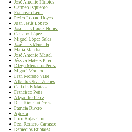
José Antonio Hinojos
Carmen Izquierdo
Francisca León
Pedro Lobato Hoyos
Juan Jesús Lobato
José Luis López Núñez
Casiano López
Miguel López Salas
José Luis Mancilla
María Marchán
José Antonio Martel
Jéssica Mateos Piña
Diego Menacho Pérez
Miguel Montero
Fran Moreno Valle
Alberto Oliva Vilches
Celia Pais Mateos
Francisco Peña
Alejandro Pérez
Blas Ríos Gutiérrez
Patricia Rivero
Agüera
Paco Rojas García
Pepi Romero Carrasco
Remedios Rubiales