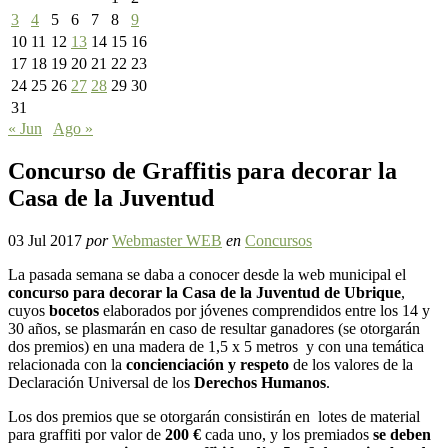
3
4
5
6
7
8
9
10
11
12
13
14
15
16
17
18
19
20
21
22
23
24
25
26
27
28
29
30
31
« Jun
Ago »
Concurso de Graffitis para decorar la
Casa de la Juventud
03 Jul 2017
por
Webmaster WEB
en
Concursos
La pasada semana se daba a conocer desde la web municipal el
concurso para decorar la Casa de la Juventud de Ubrique
,
cuyos
bocetos
elaborados por jóvenes comprendidos entre los 14 y
30 años, se plasmarán en caso de resultar ganadores (se otorgarán
dos premios) en una madera de 1,5 x 5 metros y con una temática
relacionada con la
concienciación y respeto
de los valores de la
Declaración Universal de los
Derechos Humanos
.
Los dos premios que se otorgarán consistirán en lotes de material
para graffiti por valor de
200 €
cada uno, y los premiados
se deben