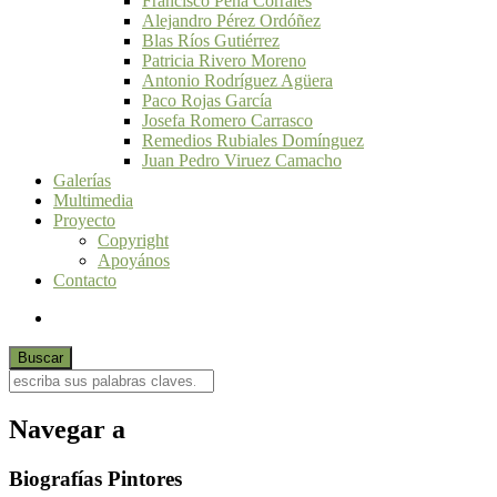
Francisco Peña Corrales
Alejandro Pérez Ordóñez
Blas Ríos Gutiérrez
Patricia Rivero Moreno
Antonio Rodríguez Agüera
Paco Rojas García
Josefa Romero Carrasco
Remedios Rubiales Domínguez
Juan Pedro Viruez Camacho
Galerías
Multimedia
Proyecto
Copyright
Apoyános
Contacto
Navegar a
Biografías Pintores