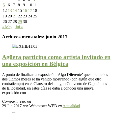
5
6
7
8
9
10
11
12
13
14
15
16
17
18
19
20
21
22
23
24
25
26
27
28
29
30
« May
Jul »
Archivos mensuales:
junio 2017
Agüera participa como artista invitado en
una exposición en Bélgica
A punto de finalizar la exposición ‘Algo Diferente’ que durante los
dos últimos meses se ha venido mostrando (con algún que otro
contratiempo) en el Claustro del antiguo Convento de Capuchinos
de la localidad, en estos días se daba a conocer una nueva
exposición con
Compartir esto en
29 Jun 2017
por
Webmaster WEB
en
Actualidad