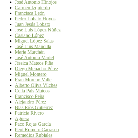
José Antonio Hinojos
Carmen Izquierdo
Francisca León
Pedro Lobato Hoyos
Juan Jesús Lobato
José Luis López Núñez
Casiano López
Miguel López Salas
José Luis Mancilla
María Marchán
José Antonio Martel
Jéssica Mateos Piña
Diego Menacho Pérez
Miguel Montero
Fran Moreno Valle
Alberto Oliva Vilches
Celia Pais Mateos
Francisco Peña
Alejandro Pérez
Blas Ríos Gutiérrez
Patricia Rivero
Agüera
Paco Rojas García
Pepi Romero Carrasco
Remedios Rubiales