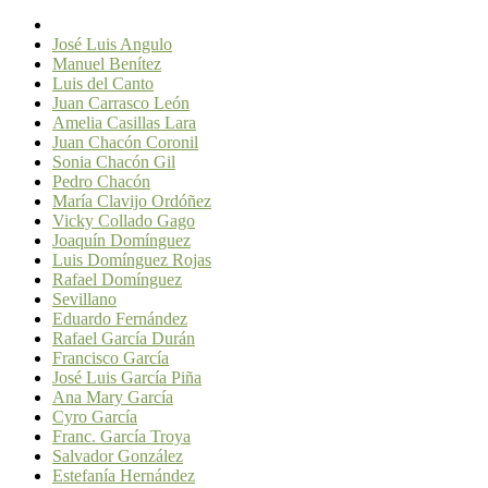
José Luis Angulo
Manuel Benítez
Luis del Canto
Juan Carrasco León
Amelia Casillas Lara
Juan Chacón Coronil
Sonia Chacón Gil
Pedro Chacón
María Clavijo Ordóñez
Vicky Collado Gago
Joaquín Domínguez
Luis Domínguez Rojas
Rafael Domínguez
Sevillano
Eduardo Fernández
Rafael García Durán
Francisco García
José Luis García Piña
Ana Mary García
Cyro García
Franc. García Troya
Salvador González
Estefanía Hernández