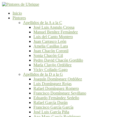
Inicio
Pintores
Apellidos de la A a la C
José Luis Angulo Crossa
Manuel Benítez Fernández
Luis del Canto Montero
Juan Carrasco León
Amelia Casillas Lara
Juan Chacón Coronil
Sonia Chacón Gil
Pedro David Chacón Gordillo
María Clavijo Ordóñez
Vicky Collado Gago
Apellidos de la D a la G
Joaquín Domínguez Ordóñez
Luis Domínguez Rojas
Rafael Domínguez Romero
Francisco Domínguez Sevillano
Eduardo Fernández Sedeño
Rafael García Durán
Francisco García García
José Luis García Piña
Ana Mary García Rodríguez