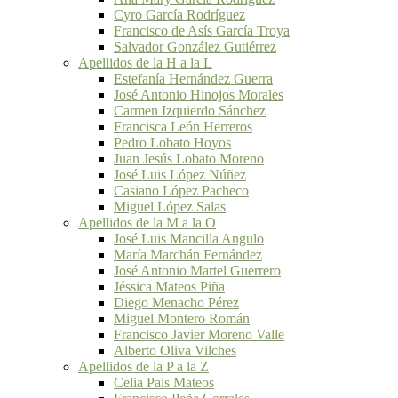
Cyro García Rodríguez
Francisco de Asís García Troya
Salvador González Gutiérrez
Apellidos de la H a la L
Estefanía Hernández Guerra
José Antonio Hinojos Morales
Carmen Izquierdo Sánchez
Francisca León Herreros
Pedro Lobato Hoyos
Juan Jesús Lobato Moreno
José Luis López Núñez
Casiano López Pacheco
Miguel López Salas
Apellidos de la M a la O
José Luis Mancilla Angulo
María Marchán Fernández
José Antonio Martel Guerrero
Jéssica Mateos Piña
Diego Menacho Pérez
Miguel Montero Román
Francisco Javier Moreno Valle
Alberto Oliva Vilches
Apellidos de la P a la Z
Celia Pais Mateos