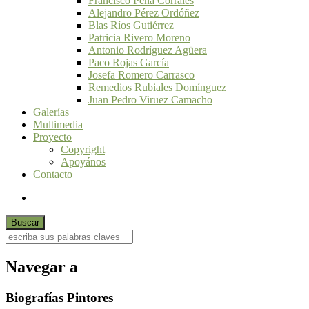
Francisco Peña Corrales
Alejandro Pérez Ordóñez
Blas Ríos Gutiérrez
Patricia Rivero Moreno
Antonio Rodríguez Agüera
Paco Rojas García
Josefa Romero Carrasco
Remedios Rubiales Domínguez
Juan Pedro Viruez Camacho
Galerías
Multimedia
Proyecto
Copyright
Apoyános
Contacto
Navegar a
Biografías Pintores