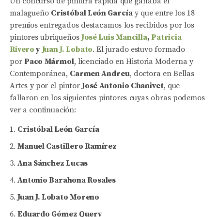
Un concurso de pintura rápida que ganaba el
malagueño
Cristóbal León García
y que entre los 18
premios entregados destacamos los recibidos por los
pintores ubriqueños
José Luis Mancilla
,
Patricia
Rivero
y
Juan J. Lobato
. El jurado estuvo formado
por
Paco Mármol
, licenciado en Historia Moderna y
Contemporánea,
Carmen Andreu
, doctora en Bellas
Artes y por el pintor
José Antonio Chanivet
, que
fallaron en los siguientes pintores cuyas obras podemos
ver a continuación:
Cristóbal León García
Manuel Castillero Ramírez
Ana Sánchez Lucas
Antonio Barahona Rosales
Juan J. Lobato Moreno
Eduardo Gómez Query