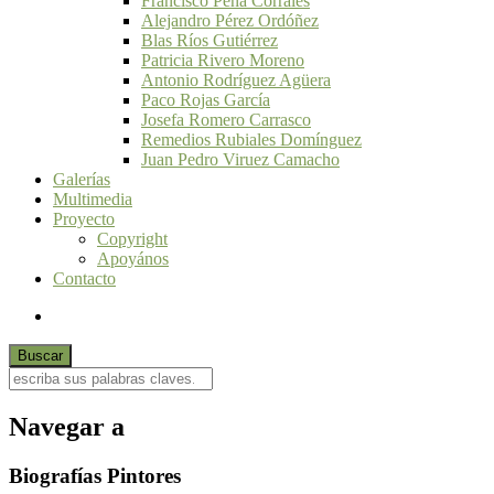
Francisco Peña Corrales
Alejandro Pérez Ordóñez
Blas Ríos Gutiérrez
Patricia Rivero Moreno
Antonio Rodríguez Agüera
Paco Rojas García
Josefa Romero Carrasco
Remedios Rubiales Domínguez
Juan Pedro Viruez Camacho
Galerías
Multimedia
Proyecto
Copyright
Apoyános
Contacto
Navegar a
Biografías Pintores