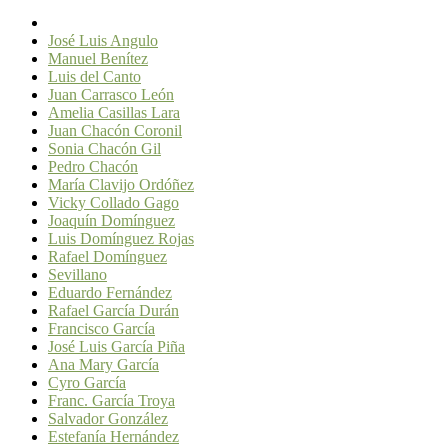
José Luis Angulo
Manuel Benítez
Luis del Canto
Juan Carrasco León
Amelia Casillas Lara
Juan Chacón Coronil
Sonia Chacón Gil
Pedro Chacón
María Clavijo Ordóñez
Vicky Collado Gago
Joaquín Domínguez
Luis Domínguez Rojas
Rafael Domínguez
Sevillano
Eduardo Fernández
Rafael García Durán
Francisco García
José Luis García Piña
Ana Mary García
Cyro García
Franc. García Troya
Salvador González
Estefanía Hernández