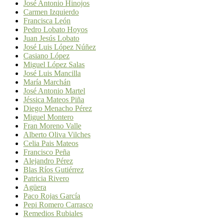
José Antonio Hinojos
Carmen Izquierdo
Francisca León
Pedro Lobato Hoyos
Juan Jesús Lobato
José Luis López Núñez
Casiano López
Miguel López Salas
José Luis Mancilla
María Marchán
José Antonio Martel
Jéssica Mateos Piña
Diego Menacho Pérez
Miguel Montero
Fran Moreno Valle
Alberto Oliva Vilches
Celia Pais Mateos
Francisco Peña
Alejandro Pérez
Blas Ríos Gutiérrez
Patricia Rivero
Agüera
Paco Rojas García
Pepi Romero Carrasco
Remedios Rubiales