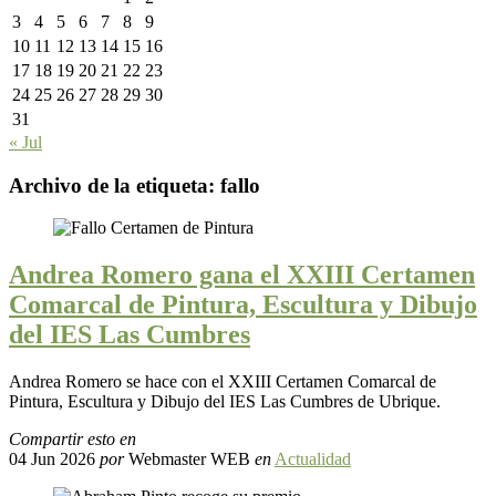
3
4
5
6
7
8
9
10
11
12
13
14
15
16
17
18
19
20
21
22
23
24
25
26
27
28
29
30
31
« Jul
Archivo de la etiqueta:
fallo
Andrea Romero gana el XXIII Certamen
Comarcal de Pintura, Escultura y Dibujo
del IES Las Cumbres
Andrea Romero se hace con el XXIII Certamen Comarcal de
Pintura, Escultura y Dibujo del IES Las Cumbres de Ubrique.
Compartir esto en
04 Jun 2026
por
Webmaster WEB
en
Actualidad