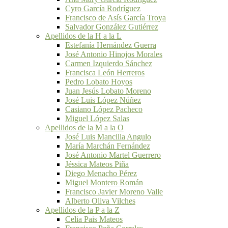
Cyro García Rodríguez
Francisco de Asís García Troya
Salvador González Gutiérrez
Apellidos de la H a la L
Estefanía Hernández Guerra
José Antonio Hinojos Morales
Carmen Izquierdo Sánchez
Francisca León Herreros
Pedro Lobato Hoyos
Juan Jesús Lobato Moreno
José Luis López Núñez
Casiano López Pacheco
Miguel López Salas
Apellidos de la M a la O
José Luis Mancilla Angulo
María Marchán Fernández
José Antonio Martel Guerrero
Jéssica Mateos Piña
Diego Menacho Pérez
Miguel Montero Román
Francisco Javier Moreno Valle
Alberto Oliva Vilches
Apellidos de la P a la Z
Celia Pais Mateos