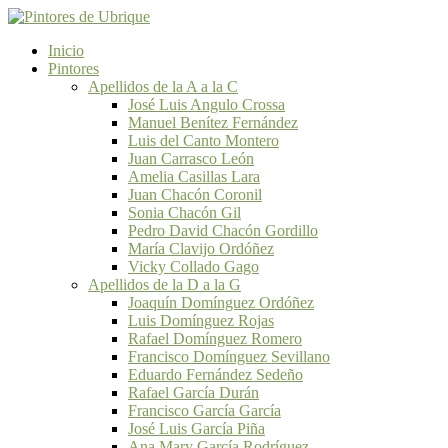
Inicio
Pintores
Apellidos de la A a la C
José Luis Angulo Crossa
Manuel Benítez Fernández
Luis del Canto Montero
Juan Carrasco León
Amelia Casillas Lara
Juan Chacón Coronil
Sonia Chacón Gil
Pedro David Chacón Gordillo
María Clavijo Ordóñez
Vicky Collado Gago
Apellidos de la D a la G
Joaquín Domínguez Ordóñez
Luis Domínguez Rojas
Rafael Domínguez Romero
Francisco Domínguez Sevillano
Eduardo Fernández Sedeño
Rafael García Durán
Francisco García García
José Luis García Piña
Ana Mary García Rodríguez