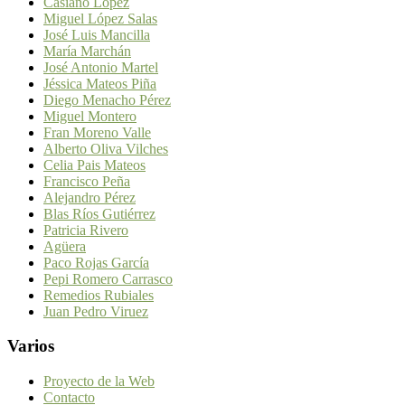
Casiano López
Miguel López Salas
José Luis Mancilla
María Marchán
José Antonio Martel
Jéssica Mateos Piña
Diego Menacho Pérez
Miguel Montero
Fran Moreno Valle
Alberto Oliva Vilches
Celia Pais Mateos
Francisco Peña
Alejandro Pérez
Blas Ríos Gutiérrez
Patricia Rivero
Agüera
Paco Rojas García
Pepi Romero Carrasco
Remedios Rubiales
Juan Pedro Viruez
Varios
Proyecto de la Web
Contacto