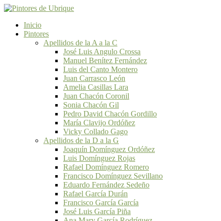
Inicio
Pintores
Apellidos de la A a la C
José Luis Angulo Crossa
Manuel Benítez Fernández
Luis del Canto Montero
Juan Carrasco León
Amelia Casillas Lara
Juan Chacón Coronil
Sonia Chacón Gil
Pedro David Chacón Gordillo
María Clavijo Ordóñez
Vicky Collado Gago
Apellidos de la D a la G
Joaquín Domínguez Ordóñez
Luis Domínguez Rojas
Rafael Domínguez Romero
Francisco Domínguez Sevillano
Eduardo Fernández Sedeño
Rafael García Durán
Francisco García García
José Luis García Piña
Ana Mary García Rodríguez