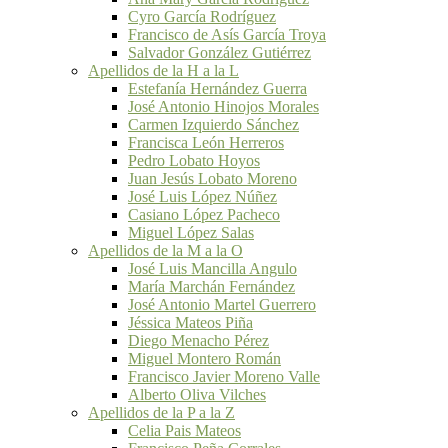
Cyro García Rodríguez
Francisco de Asís García Troya
Salvador González Gutiérrez
Apellidos de la H a la L
Estefanía Hernández Guerra
José Antonio Hinojos Morales
Carmen Izquierdo Sánchez
Francisca León Herreros
Pedro Lobato Hoyos
Juan Jesús Lobato Moreno
José Luis López Núñez
Casiano López Pacheco
Miguel López Salas
Apellidos de la M a la O
José Luis Mancilla Angulo
María Marchán Fernández
José Antonio Martel Guerrero
Jéssica Mateos Piña
Diego Menacho Pérez
Miguel Montero Román
Francisco Javier Moreno Valle
Alberto Oliva Vilches
Apellidos de la P a la Z
Celia Pais Mateos