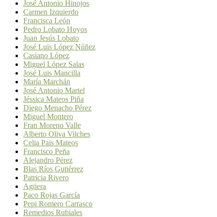
José Antonio Hinojos
Carmen Izquierdo
Francisca León
Pedro Lobato Hoyos
Juan Jesús Lobato
José Luis López Núñez
Casiano López
Miguel López Salas
José Luis Mancilla
María Marchán
José Antonio Martel
Jéssica Mateos Piña
Diego Menacho Pérez
Miguel Montero
Fran Moreno Valle
Alberto Oliva Vilches
Celia Pais Mateos
Francisco Peña
Alejandro Pérez
Blas Ríos Gutiérrez
Patricia Rivero
Agüera
Paco Rojas García
Pepi Romero Carrasco
Remedios Rubiales