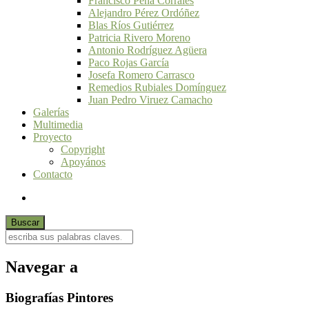
Francisco Peña Corrales
Alejandro Pérez Ordóñez
Blas Ríos Gutiérrez
Patricia Rivero Moreno
Antonio Rodríguez Agüera
Paco Rojas García
Josefa Romero Carrasco
Remedios Rubiales Domínguez
Juan Pedro Viruez Camacho
Galerías
Multimedia
Proyecto
Copyright
Apoyános
Contacto
Navegar a
Biografías Pintores