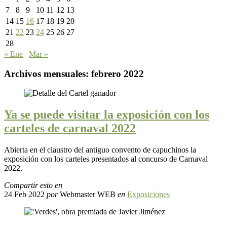
7
8
9
10
11
12
13
14
15
16
17
18
19
20
21
22
23
24
25
26
27
28
« Ene
Mar »
Archivos mensuales:
febrero 2022
Ya se puede visitar la exposición con los
carteles de carnaval 2022
Abierta en el claustro del antiguo convento de capuchinos la
exposición con los carteles presentados al concurso de Carnaval
2022.
Compartir esto en
24 Feb 2022
por
Webmaster WEB
en
Exposiciones