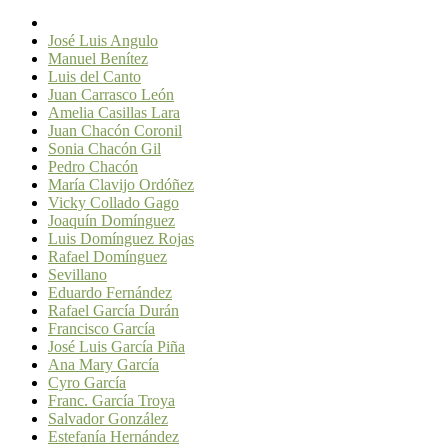
José Luis Angulo
Manuel Benítez
Luis del Canto
Juan Carrasco León
Amelia Casillas Lara
Juan Chacón Coronil
Sonia Chacón Gil
Pedro Chacón
María Clavijo Ordóñez
Vicky Collado Gago
Joaquín Domínguez
Luis Domínguez Rojas
Rafael Domínguez
Sevillano
Eduardo Fernández
Rafael García Durán
Francisco García
José Luis García Piña
Ana Mary García
Cyro García
Franc. García Troya
Salvador González
Estefanía Hernández