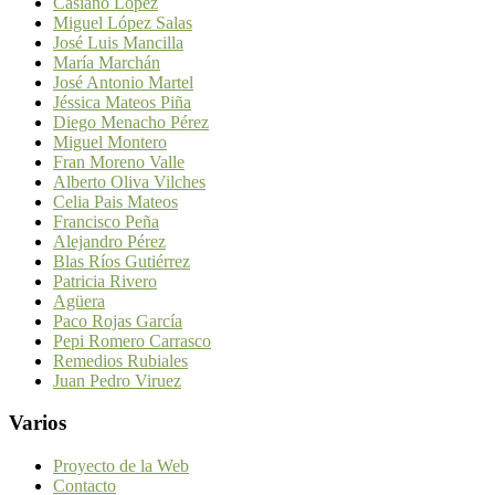
Casiano López
Miguel López Salas
José Luis Mancilla
María Marchán
José Antonio Martel
Jéssica Mateos Piña
Diego Menacho Pérez
Miguel Montero
Fran Moreno Valle
Alberto Oliva Vilches
Celia Pais Mateos
Francisco Peña
Alejandro Pérez
Blas Ríos Gutiérrez
Patricia Rivero
Agüera
Paco Rojas García
Pepi Romero Carrasco
Remedios Rubiales
Juan Pedro Viruez
Varios
Proyecto de la Web
Contacto