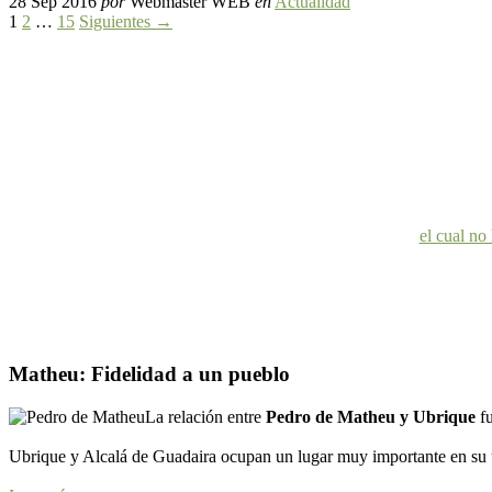
28 Sep 2016
por
Webmaster WEB
en
Actualidad
1
2
…
15
Siguientes →
el cual no
Matheu: Fidelidad a un pueblo
La relación entre
Pedro de Matheu y Ubrique
f
Ubrique y Alcalá de Guadaira ocupan un lugar muy importante en su ú