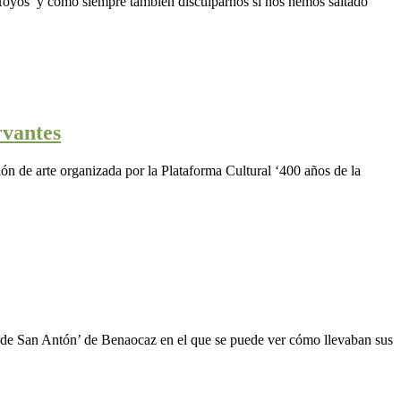
Hoyos’ y como siempre también disculparnos si nos hemos saltado
rvantes
ón de arte organizada por la Plataforma Cultural ‘400 años de la
za de San Antón’ de Benaocaz en el que se puede ver cómo llevaban sus