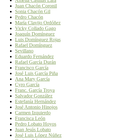
Amelia Casillas Lara
Juan Chacón Coronil
Sonia Chacón Gil
Pedro Chacón
María Clavijo Ordóñez
Vicky Collado Gago
Joaquín Domínguez
Luis Domínguez Rojas
Rafael Domínguez
Sevillano
Eduardo Fernández
Rafael García Durán
Francisco García
José Luis García Piña
Ana Mary García
Cyro García
Franc. García Troya
Salvador González
Estefanía Hernández
José Antonio Hinojos
Carmen Izquierdo
Francisca León
Pedro Lobato Hoyos
Juan Jesús Lobato
José Luis López Núñez