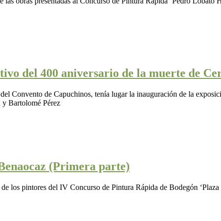
e las obras presentadas al Concurso de Pintura Rápida ‘Pedro Lobato 
tivo del 400 aniversario de la muerte de Ce
 del Convento de Capuchinos, tenía lugar la inauguración de la exposici
n y Bartolomé Pérez
Benaocaz (Primera parte)
bajo de los pintores del IV Concurso de Pintura Rápida de Bodegón ‘Pla