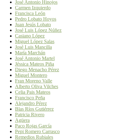
José Antonio Hinojos
Carmen Izquierdo
Francisca León
Pedro Lobato Hoyos
Juan Jesús Lobato
José Luis López Núñez
Casiano López
Miguel López Salas
José Luis Mancilla
María Marchán
José Antonio Martel
Jéssica Mateos Piña
Diego Menacho Pérez
Miguel Montero
Fran Moreno Valle
Alberto Oliva Vilches
Celia Pais Mateos
Francisco Peña
Alejandro Pérez
Blas Ríos Gutiérrez
Patricia Rivero
Agüera
Paco Rojas García
Pepi Romero Carrasco
Remedios Rubiales