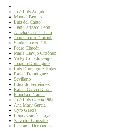
José Luis Angulo
Manuel Benítez
Luis del Canto
Juan Carrasco León
Amelia Casillas Lara
Juan Chacón Coronil
Sonia Chacón Gil
Pedro Chacón
María Clavijo Ordóñez
Vicky Collado Gago
Joaquín Domínguez
Luis Domínguez Rojas
Rafael Domínguez
Sevillano
Eduardo Fernández
Rafael García Durán
Francisco García
José Luis García Piña
Ana Mary García
Cyro García
Franc. García Troya
Salvador González
Estefanía Hernández