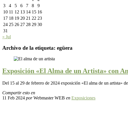
3
4
5
6
7
8
9
10
11
12
13
14
15
16
17
18
19
20
21
22
23
24
25
26
27
28
29
30
31
« Jul
Archivo de la etiqueta:
egüera
Exposición «El Alma de un Artista» con A
Del 15 al 29 de febrero de 2024 exposición «El alma de un artista» 
Compartir esto en
11 Feb 2024
por
Webmaster WEB
en
Exposiciones