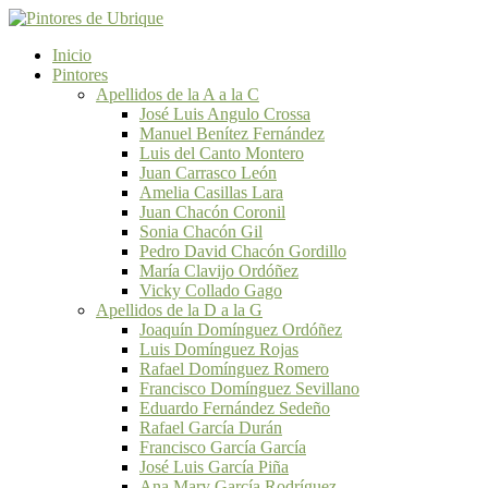
Inicio
Pintores
Apellidos de la A a la C
José Luis Angulo Crossa
Manuel Benítez Fernández
Luis del Canto Montero
Juan Carrasco León
Amelia Casillas Lara
Juan Chacón Coronil
Sonia Chacón Gil
Pedro David Chacón Gordillo
María Clavijo Ordóñez
Vicky Collado Gago
Apellidos de la D a la G
Joaquín Domínguez Ordóñez
Luis Domínguez Rojas
Rafael Domínguez Romero
Francisco Domínguez Sevillano
Eduardo Fernández Sedeño
Rafael García Durán
Francisco García García
José Luis García Piña
Ana Mary García Rodríguez