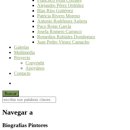
Francisco Peña Corrales
Alejandro Pérez Ordóñez
Blas Ríos Gutiérrez
Patricia Rivero Moreno
Antonio Rodríguez Agüera
Paco Rojas García
Josefa Romero Carrasco
Remedios Rubiales Domínguez
Juan Pedro Viruez Camacho
Galerías
Multimedia
Proyecto
Copyright
Apoyános
Contacto
Navegar a
Biografías Pintores