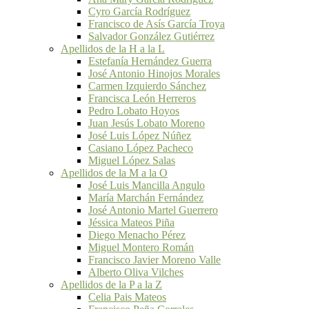
Cyro García Rodríguez
Francisco de Asís García Troya
Salvador González Gutiérrez
Apellidos de la H a la L
Estefanía Hernández Guerra
José Antonio Hinojos Morales
Carmen Izquierdo Sánchez
Francisca León Herreros
Pedro Lobato Hoyos
Juan Jesús Lobato Moreno
José Luis López Núñez
Casiano López Pacheco
Miguel López Salas
Apellidos de la M a la O
José Luis Mancilla Angulo
María Marchán Fernández
José Antonio Martel Guerrero
Jéssica Mateos Piña
Diego Menacho Pérez
Miguel Montero Román
Francisco Javier Moreno Valle
Alberto Oliva Vilches
Apellidos de la P a la Z
Celia Pais Mateos