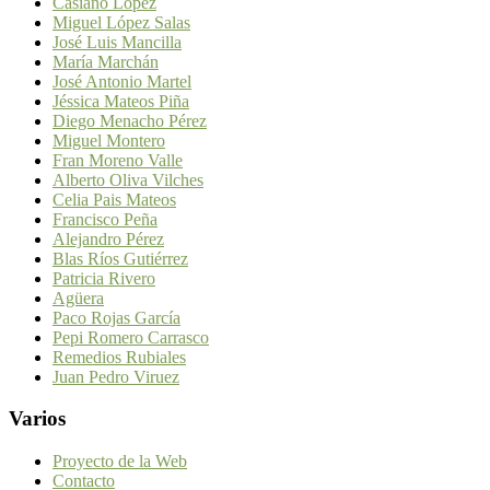
Casiano López
Miguel López Salas
José Luis Mancilla
María Marchán
José Antonio Martel
Jéssica Mateos Piña
Diego Menacho Pérez
Miguel Montero
Fran Moreno Valle
Alberto Oliva Vilches
Celia Pais Mateos
Francisco Peña
Alejandro Pérez
Blas Ríos Gutiérrez
Patricia Rivero
Agüera
Paco Rojas García
Pepi Romero Carrasco
Remedios Rubiales
Juan Pedro Viruez
Varios
Proyecto de la Web
Contacto