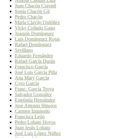
Amelia Casillas Lara
Juan Chacón Coronil
Sonia Chacón Gil
Pedro Chacón
María Clavijo Ordóñez
Vicky Collado Gago
Joaquín Domínguez
Luis Domínguez Rojas
Rafael Domínguez
Sevillano
Eduardo Fernández
Rafael García Durán
Francisco García
José Luis García Piña
Ana Mary García
Cyro García
Franc. García Troya
Salvador González
Estefanía Hernández
José Antonio Hinojos
Carmen Izquierdo
Francisca León
Pedro Lobato Hoyos
Juan Jesús Lobato
José Luis López Núñez