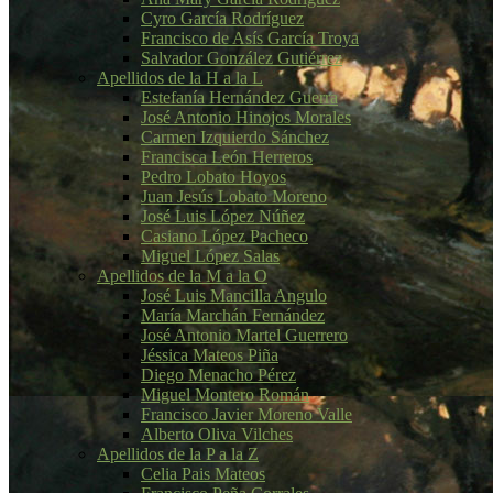
Cyro García Rodríguez
Francisco de Asís García Troya
Salvador González Gutiérrez
Apellidos de la H a la L
Estefanía Hernández Guerra
José Antonio Hinojos Morales
Carmen Izquierdo Sánchez
Francisca León Herreros
Pedro Lobato Hoyos
Juan Jesús Lobato Moreno
José Luis López Núñez
Casiano López Pacheco
Miguel López Salas
Apellidos de la M a la O
José Luis Mancilla Angulo
María Marchán Fernández
José Antonio Martel Guerrero
Jéssica Mateos Piña
Diego Menacho Pérez
Miguel Montero Román
Francisco Javier Moreno Valle
Alberto Oliva Vilches
Apellidos de la P a la Z
Celia Pais Mateos