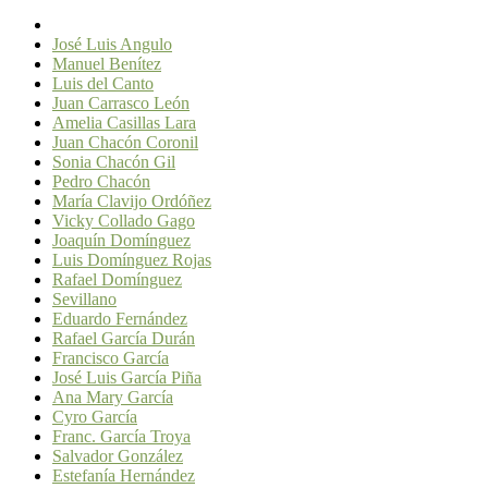
José Luis Angulo
Manuel Benítez
Luis del Canto
Juan Carrasco León
Amelia Casillas Lara
Juan Chacón Coronil
Sonia Chacón Gil
Pedro Chacón
María Clavijo Ordóñez
Vicky Collado Gago
Joaquín Domínguez
Luis Domínguez Rojas
Rafael Domínguez
Sevillano
Eduardo Fernández
Rafael García Durán
Francisco García
José Luis García Piña
Ana Mary García
Cyro García
Franc. García Troya
Salvador González
Estefanía Hernández