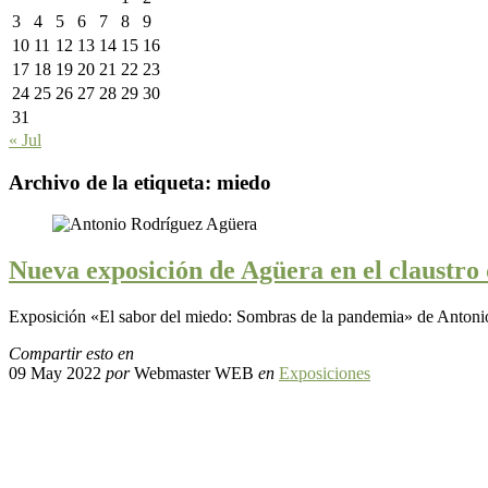
3
4
5
6
7
8
9
10
11
12
13
14
15
16
17
18
19
20
21
22
23
24
25
26
27
28
29
30
31
« Jul
Archivo de la etiqueta:
miedo
Nueva exposición de Agüera en el claustro
Exposición «El sabor del miedo: Sombras de la pandemia» de Antoni
Compartir esto en
09 May 2022
por
Webmaster WEB
en
Exposiciones