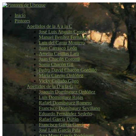
Inicio
Pintores
Apellidos de la A a la C
José Luis Angulo Crossa
Manuel Benítez Fernández
Luis del Canto Montero
Juan Carrasco León
Amelia Casillas Lara
Juan Chacón Coronil
Sonia Chacón Gil
Pedro David Chacón Gordillo
María Clavijo Ordóñez
Vicky Collado Gago
Apellidos de la D a la G
Joaquín Domínguez Ordóñez
Luis Domínguez Rojas
Rafael Domínguez Romero
Francisco Domínguez Sevillano
Eduardo Fernández Sedeño
Rafael García Durán
Francisco García García
José Luis García Piña
Ana Mary García Rodríguez