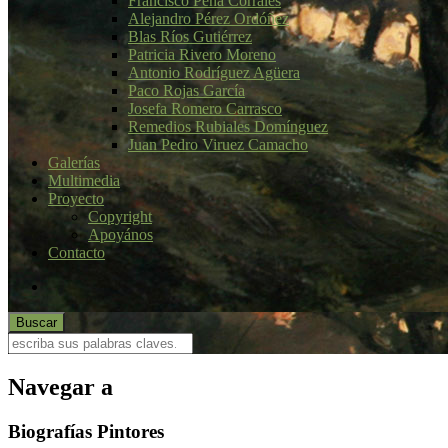
Francisco Peña Corrales
Alejandro Pérez Ordóñez
Blas Ríos Gutiérrez
Patricia Rivero Moreno
Antonio Rodríguez Agüera
Paco Rojas García
Josefa Romero Carrasco
Remedios Rubiales Domínguez
Juan Pedro Viruez Camacho
Galerías
Multimedia
Proyecto
Copyright
Apoyános
Contacto
Navegar a
Biografías Pintores