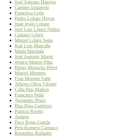
José Antonio Hinojos
Carmen Izquierdo
Francisca León
Pedro Lobato Hoyos
Juan Jesús Lobato
José Luis López Núñez
Casiano López
Miguel López Salas
José Luis Mancilla
María Marchán
José Antonio Martel
Jéssica Mateos Piña
Diego Menacho Pérez
Miguel Montero
Fran Moreno Valle
Alberto Oliva Vilches
Celia Pais Mateos
Francisco Peña
Alejandro Pérez
Blas Ríos Gutiérrez
Patricia Rivero
Agüera
Paco Rojas García
Pepi Romero Carrasco
Remedios Rubiales