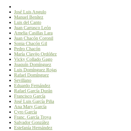
José Luis Angulo
Manuel Benítez
Luis del Canto
Juan Carrasco León
Amelia Casillas Lara
Juan Chacón Coronil
Sonia Chacón Gil
Pedro Chacón
María Clavijo Ordóñez
Vicky Collado Gago
Joaquín Domínguez
Luis Domínguez Rojas
Rafael Domínguez
Sevillano
Eduardo Fernández
Rafael García Durán
Francisco García
José Luis García Piña
Ana Mary García
Cyro García
Franc. García Troya
Salvador González
Estefanía Hernández