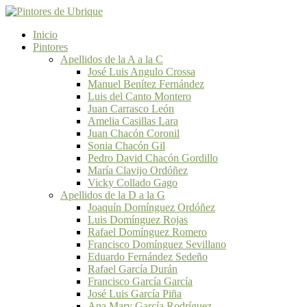
Inicio
Pintores
Apellidos de la A a la C
José Luis Angulo Crossa
Manuel Benítez Fernández
Luis del Canto Montero
Juan Carrasco León
Amelia Casillas Lara
Juan Chacón Coronil
Sonia Chacón Gil
Pedro David Chacón Gordillo
María Clavijo Ordóñez
Vicky Collado Gago
Apellidos de la D a la G
Joaquín Domínguez Ordóñez
Luis Domínguez Rojas
Rafael Domínguez Romero
Francisco Domínguez Sevillano
Eduardo Fernández Sedeño
Rafael García Durán
Francisco García García
José Luis García Piña
Ana Mary García Rodríguez