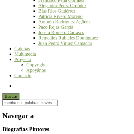
Francisco Peña Corrales
Alejandro Pérez Ordóñez
Blas Ríos Gutiérrez
Patricia Rivero Moreno
Antonio Rodríguez Agüera
Paco Rojas García
Josefa Romero Carrasco
Remedios Rubiales Domínguez
Juan Pedro Viruez Camacho
Galerías
Multimedia
Proyecto
Copyright
Apoyános
Contacto
Navegar a
Biografías Pintores