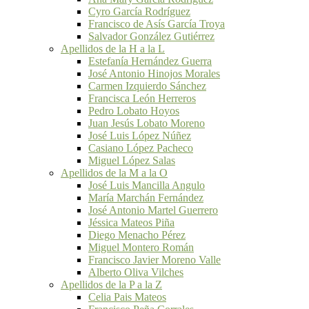
Cyro García Rodríguez
Francisco de Asís García Troya
Salvador González Gutiérrez
Apellidos de la H a la L
Estefanía Hernández Guerra
José Antonio Hinojos Morales
Carmen Izquierdo Sánchez
Francisca León Herreros
Pedro Lobato Hoyos
Juan Jesús Lobato Moreno
José Luis López Núñez
Casiano López Pacheco
Miguel López Salas
Apellidos de la M a la O
José Luis Mancilla Angulo
María Marchán Fernández
José Antonio Martel Guerrero
Jéssica Mateos Piña
Diego Menacho Pérez
Miguel Montero Román
Francisco Javier Moreno Valle
Alberto Oliva Vilches
Apellidos de la P a la Z
Celia Pais Mateos