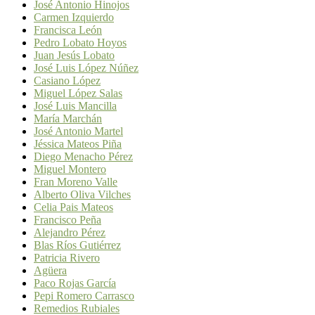
José Antonio Hinojos
Carmen Izquierdo
Francisca León
Pedro Lobato Hoyos
Juan Jesús Lobato
José Luis López Núñez
Casiano López
Miguel López Salas
José Luis Mancilla
María Marchán
José Antonio Martel
Jéssica Mateos Piña
Diego Menacho Pérez
Miguel Montero
Fran Moreno Valle
Alberto Oliva Vilches
Celia Pais Mateos
Francisco Peña
Alejandro Pérez
Blas Ríos Gutiérrez
Patricia Rivero
Agüera
Paco Rojas García
Pepi Romero Carrasco
Remedios Rubiales