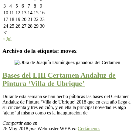
3
4
5
6
7
8
9
10
11
12
13
14
15
16
17
18
19
20
21
22
23
24
25
26
27
28
29
30
31
« Jul
Archivo de la etiqueta:
movex
Bases del LIII Certamen Andaluz de
Pintura ‘Villa de Ubrique’
Durante esta semana se han hecho públicas las bases del Certamen
Andaluz de Pintura ‘Villa de Ubrique’ 2018 que en esta año llega a
su cincuenta y tres edición, y en ella la principal novedad es algo
‘ajeno’ al mismo como es la inauguración de
Compartir esto en
26 May 2018
por
Webmaster WEB
en
Certámenes