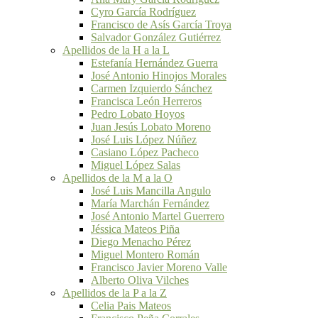
Cyro García Rodríguez
Francisco de Asís García Troya
Salvador González Gutiérrez
Apellidos de la H a la L
Estefanía Hernández Guerra
José Antonio Hinojos Morales
Carmen Izquierdo Sánchez
Francisca León Herreros
Pedro Lobato Hoyos
Juan Jesús Lobato Moreno
José Luis López Núñez
Casiano López Pacheco
Miguel López Salas
Apellidos de la M a la O
José Luis Mancilla Angulo
María Marchán Fernández
José Antonio Martel Guerrero
Jéssica Mateos Piña
Diego Menacho Pérez
Miguel Montero Román
Francisco Javier Moreno Valle
Alberto Oliva Vilches
Apellidos de la P a la Z
Celia Pais Mateos