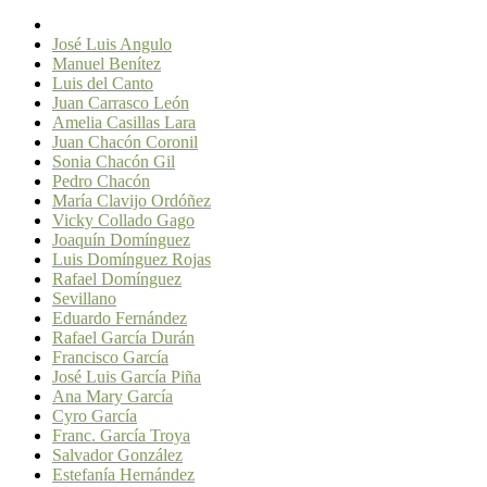
José Luis Angulo
Manuel Benítez
Luis del Canto
Juan Carrasco León
Amelia Casillas Lara
Juan Chacón Coronil
Sonia Chacón Gil
Pedro Chacón
María Clavijo Ordóñez
Vicky Collado Gago
Joaquín Domínguez
Luis Domínguez Rojas
Rafael Domínguez
Sevillano
Eduardo Fernández
Rafael García Durán
Francisco García
José Luis García Piña
Ana Mary García
Cyro García
Franc. García Troya
Salvador González
Estefanía Hernández