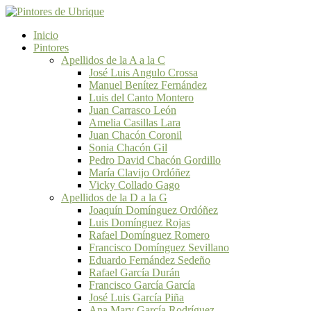
Inicio
Pintores
Apellidos de la A a la C
José Luis Angulo Crossa
Manuel Benítez Fernández
Luis del Canto Montero
Juan Carrasco León
Amelia Casillas Lara
Juan Chacón Coronil
Sonia Chacón Gil
Pedro David Chacón Gordillo
María Clavijo Ordóñez
Vicky Collado Gago
Apellidos de la D a la G
Joaquín Domínguez Ordóñez
Luis Domínguez Rojas
Rafael Domínguez Romero
Francisco Domínguez Sevillano
Eduardo Fernández Sedeño
Rafael García Durán
Francisco García García
José Luis García Piña
Ana Mary García Rodríguez