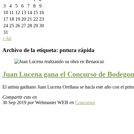
3
4
5
6
7
8
9
10
11
12
13
14
15
16
17
18
19
20
21
22
23
24
25
26
27
28
29
30
31
« Jul
Archivo de la etiqueta:
pntura rápida
Juan Lucena gana el Concurso de Bodegon
El artista gaditano Juan Lucena Orellana se hacía este año con el p
Compartir esto en
30 Sep 2019
por
Webmaster WEB
en
Concursos