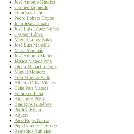
José Antonio Hinojos
Carmen Izquierdo
Francisca León
Pedro Lobato Hoyos
Juan Jesús Lobato
José Luis López Núñez
Casiano López
Miguel López Salas
José Luis Mancilla
María Marchán
José Antonio Martel
Jéssica Mateos Piña
Diego Menacho Pérez
Miguel Montero
Fran Moreno Valle
Alberto Oliva Vilches
Celia Pais Mateos
Francisco Peña
Alejandro Pérez
Blas Ríos Gutiérrez
Patricia Rivero
Agüera
Paco Rojas García
Pepi Romero Carrasco
Remedios Rubiales