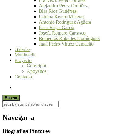
Francisco Peña Corrales
Alejandro Pérez Ordóñez
Blas Ríos Gutiérrez
Patricia Rivero Moreno
Antonio Rodríguez Agüera
Paco Rojas García
Josefa Romero Carrasco
Remedios Rubiales Domínguez
Juan Pedro Viruez Camacho
Galerías
Multimedia
Proyecto
Copyright
Apoyános
Contacto
Navegar a
Biografías Pintores