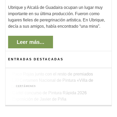
Ubrique y Alcalá de Guadaira ocupan un lugar muy
importante en su última producción. Fueron como
lugares fieles de peregrinación artística. En Ubrique,
decía a sus amigos, había encontrado “una mina”.
Leer más...
ENTRADAS DESTACADAS
ACTUALIDAD
Paco Rojas premiado en el XIII Concurso de
CERTÁMENES
Pintura de Alboraya 2026
Bases del LXI Certamen Nacional de Pintura
CONCURSOS
«Villa de Ubrique»
Bases del XV Concurso de Pintura Rápida al
EXPOSICIONES
Aire Libre de Ubrique “Pedro Lobato Hoyos”
Nueva exposición de Javier de Piña en el
antiguo mercado de abastos