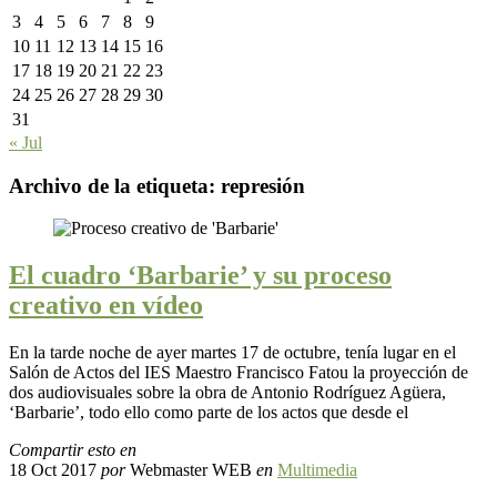
3
4
5
6
7
8
9
10
11
12
13
14
15
16
17
18
19
20
21
22
23
24
25
26
27
28
29
30
31
« Jul
Archivo de la etiqueta:
represión
El cuadro ‘Barbarie’ y su proceso
creativo en vídeo
En la tarde noche de ayer martes 17 de octubre, tenía lugar en el
Salón de Actos del IES Maestro Francisco Fatou la proyección de
dos audiovisuales sobre la obra de Antonio Rodríguez Agüera,
‘Barbarie’, todo ello como parte de los actos que desde el
Compartir esto en
18 Oct 2017
por
Webmaster WEB
en
Multimedia