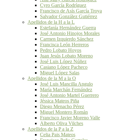
Cyro García Rodríguez
Francisco de Asís García Troya
Salvador González Gutiérrez
Apellidos de la H a la L
Estefanía Hernández Guerra
José Antonio Hinojos Morales
Carmen Izquierdo Sánchez
Francisca León Herreros
Pedro Lobato Hoyos
Juan Jesús Lobato Moreno
José Luis López Núñez
Casiano López Pacheco
Miguel López Salas
Apellidos de la M a la O
José Luis Mancilla Angulo
María Marchán Fernández
José Antonio Martel Guerrero
Jéssica Mateos Piña
Diego Menacho Pérez
Miguel Montero Román
Francisco Javier Moreno Valle
Alberto Oliva Vilches
Apellidos de la P a la Z
Celia Pais Mateos