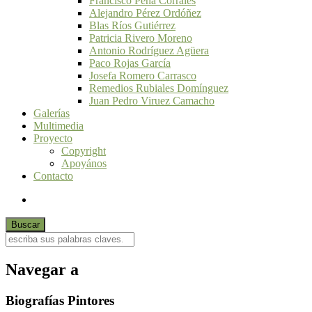
Francisco Peña Corrales
Alejandro Pérez Ordóñez
Blas Ríos Gutiérrez
Patricia Rivero Moreno
Antonio Rodríguez Agüera
Paco Rojas García
Josefa Romero Carrasco
Remedios Rubiales Domínguez
Juan Pedro Viruez Camacho
Galerías
Multimedia
Proyecto
Copyright
Apoyános
Contacto
Navegar a
Biografías Pintores