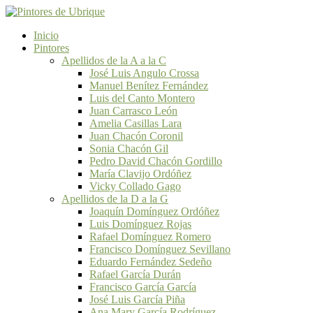
Inicio
Pintores
Apellidos de la A a la C
José Luis Angulo Crossa
Manuel Benítez Fernández
Luis del Canto Montero
Juan Carrasco León
Amelia Casillas Lara
Juan Chacón Coronil
Sonia Chacón Gil
Pedro David Chacón Gordillo
María Clavijo Ordóñez
Vicky Collado Gago
Apellidos de la D a la G
Joaquín Domínguez Ordóñez
Luis Domínguez Rojas
Rafael Domínguez Romero
Francisco Domínguez Sevillano
Eduardo Fernández Sedeño
Rafael García Durán
Francisco García García
José Luis García Piña
Ana Mary García Rodríguez