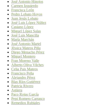
José Antonio Hinojos
Carmen Izquierdo
Francisca León
Pedro Lobato Hoyos
Juan Jesús Lobato
José Luis López Núñez
Casiano López
Miguel López Salas
José Luis Mancilla
María Marchán
José Antonio Martel
Jéssica Mateos Piña
Diego Menacho Pérez
Miguel Montero
Fran Moreno Valle
Alberto Oliva Vilches
Celia Pais Mateos
Francisco Peña
Alejandro Pérez
Blas Ríos Gutiérrez
Patricia Rivero
Agüera
Paco Rojas García
Pepi Romero Carrasco
Remedios Rubiales