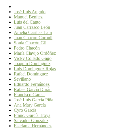
José Luis Angulo
Manuel Benítez
Luis del Canto
Juan Carrasco León
Amelia Casillas Lara
Juan Chacón Coronil
Sonia Chacón Gil
Pedro Chacón
María Clavijo Ordóñez
Vicky Collado Gago
Joaquín Domínguez
Luis Domínguez Rojas
Rafael Domínguez
Sevillano
Eduardo Fernández
Rafael García Durán
Francisco García
José Luis García Piña
Ana Mary García
Cyro García
Franc. García Troya
Salvador González
Estefanía Hernández