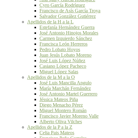
Cyro García Rodríguez
Francisco de Asís García Troya
Salvador González Gutiérrez
Apellidos de la H a la L
Estefanía Hernández Guerra
José Antonio Hinojos Morales
Carmen Izquierdo Sánchez
Francisca León Herreros
Pedro Lobato Hoyos
Juan Jesús Lobato Moreno
José Luis López Núñez
Casiano López Pacheco
Miguel López Salas
Apellidos de la M a la O
José Luis Mancilla Angulo
María Marchán Fernández
José Antonio Martel Guerrero
Jéssica Mateos Piña
Diego Menacho Pérez
Miguel Montero Román
Francisco Javier Moreno Valle
Alberto Oliva Vilches
Apellidos de la P a la Z
Celia Pais Mateos