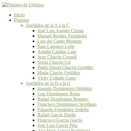
Inicio
Pintores
Apellidos de la A a la C
José Luis Angulo Crossa
Manuel Benítez Fernández
Luis del Canto Montero
Juan Carrasco León
Amelia Casillas Lara
Juan Chacón Coronil
Sonia Chacón Gil
Pedro David Chacón Gordillo
María Clavijo Ordóñez
Vicky Collado Gago
Apellidos de la D a la G
Joaquín Domínguez Ordóñez
Luis Domínguez Rojas
Rafael Domínguez Romero
Francisco Domínguez Sevillano
Eduardo Fernández Sedeño
Rafael García Durán
Francisco García García
José Luis García Piña
Ana Mary García Rodríguez