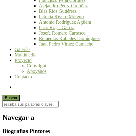
Francisco Peña Corrales
Alejandro Pérez Ordóñez
Blas Ríos Gutiérrez
Patricia Rivero Moreno
Antonio Rodríguez Agüera
Paco Rojas García
Josefa Romero Carrasco
Remedios Rubiales Domínguez
Juan Pedro Viruez Camacho
Galerías
Multimedia
Proyecto
Copyright
Apoyános
Contacto
Navegar a
Biografías Pintores