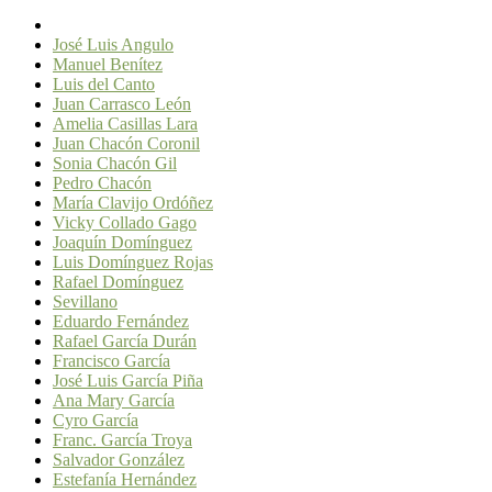
José Luis Angulo
Manuel Benítez
Luis del Canto
Juan Carrasco León
Amelia Casillas Lara
Juan Chacón Coronil
Sonia Chacón Gil
Pedro Chacón
María Clavijo Ordóñez
Vicky Collado Gago
Joaquín Domínguez
Luis Domínguez Rojas
Rafael Domínguez
Sevillano
Eduardo Fernández
Rafael García Durán
Francisco García
José Luis García Piña
Ana Mary García
Cyro García
Franc. García Troya
Salvador González
Estefanía Hernández