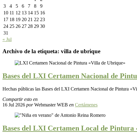
3
4
5
6
7
8
9
10
11
12
13
14
15
16
17
18
19
20
21
22
23
24
25
26
27
28
29
30
31
« Jul
Archivo de la etiqueta:
villa de ubrique
Bases del LXI Certamen Nacional de Pintu
Hechas públicas las Bases del LXI Certamen Nacional de Pintura «Vi
Compartir esto en
16 Jul 2026
por
Webmaster WEB
en
Certámenes
Bases del LXI Certamen Local de Pintura 