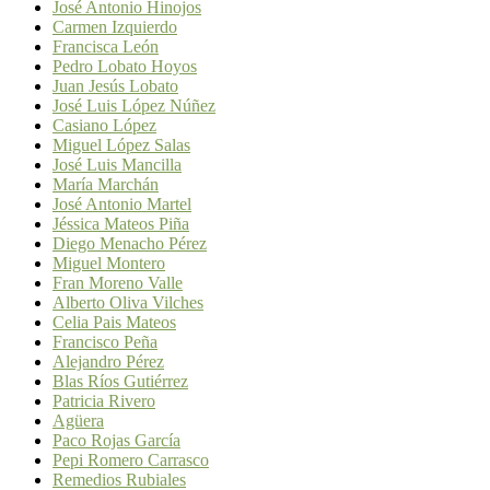
José Antonio Hinojos
Carmen Izquierdo
Francisca León
Pedro Lobato Hoyos
Juan Jesús Lobato
José Luis López Núñez
Casiano López
Miguel López Salas
José Luis Mancilla
María Marchán
José Antonio Martel
Jéssica Mateos Piña
Diego Menacho Pérez
Miguel Montero
Fran Moreno Valle
Alberto Oliva Vilches
Celia Pais Mateos
Francisco Peña
Alejandro Pérez
Blas Ríos Gutiérrez
Patricia Rivero
Agüera
Paco Rojas García
Pepi Romero Carrasco
Remedios Rubiales