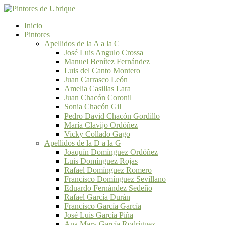
Inicio
Pintores
Apellidos de la A a la C
José Luis Angulo Crossa
Manuel Benítez Fernández
Luis del Canto Montero
Juan Carrasco León
Amelia Casillas Lara
Juan Chacón Coronil
Sonia Chacón Gil
Pedro David Chacón Gordillo
María Clavijo Ordóñez
Vicky Collado Gago
Apellidos de la D a la G
Joaquín Domínguez Ordóñez
Luis Domínguez Rojas
Rafael Domínguez Romero
Francisco Domínguez Sevillano
Eduardo Fernández Sedeño
Rafael García Durán
Francisco García García
José Luis García Piña
Ana Mary García Rodríguez