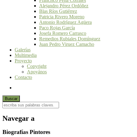
Francisco Peña Corrales
Alejandro Pérez Ordóñez
Blas Ríos Gutiérrez
Patricia Rivero Moreno
Antonio Rodríguez Agüera
Paco Rojas García
Josefa Romero Carrasco
Remedios Rubiales Domínguez
Juan Pedro Viruez Camacho
Galerías
Multimedia
Proyecto
Copyright
Apoyános
Contacto
Navegar a
Biografías Pintores