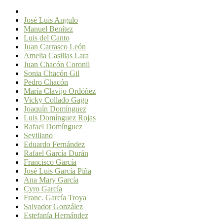
José Luis Angulo
Manuel Benítez
Luis del Canto
Juan Carrasco León
Amelia Casillas Lara
Juan Chacón Coronil
Sonia Chacón Gil
Pedro Chacón
María Clavijo Ordóñez
Vicky Collado Gago
Joaquín Domínguez
Luis Domínguez Rojas
Rafael Domínguez
Sevillano
Eduardo Fernández
Rafael García Durán
Francisco García
José Luis García Piña
Ana Mary García
Cyro García
Franc. García Troya
Salvador González
Estefanía Hernández