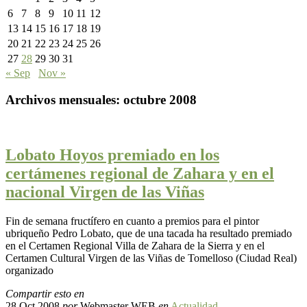
6
7
8
9
10
11
12
13
14
15
16
17
18
19
20
21
22
23
24
25
26
27
28
29
30
31
« Sep
Nov »
Archivos mensuales:
octubre 2008
Lobato Hoyos premiado en los
certámenes regional de Zahara y en el
nacional Virgen de las Viñas
Fin de semana fructífero en cuanto a premios para el pintor
ubriqueño Pedro Lobato, que de una tacada ha resultado premiado
en el Certamen Regional Villa de Zahara de la Sierra y en el
Certamen Cultural Virgen de las Viñas de Tomelloso (Ciudad Real)
organizado
Compartir esto en
28 Oct 2008
por
Webmaster WEB
en
Actualidad