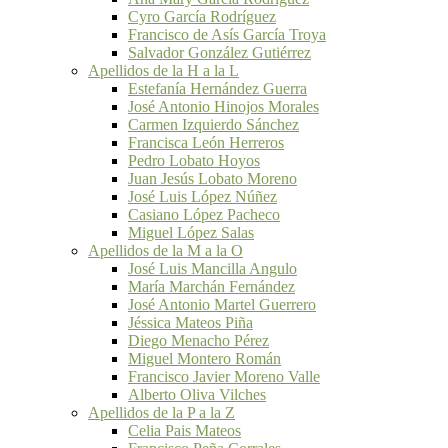
Cyro García Rodríguez
Francisco de Asís García Troya
Salvador González Gutiérrez
Apellidos de la H a la L
Estefanía Hernández Guerra
José Antonio Hinojos Morales
Carmen Izquierdo Sánchez
Francisca León Herreros
Pedro Lobato Hoyos
Juan Jesús Lobato Moreno
José Luis López Núñez
Casiano López Pacheco
Miguel López Salas
Apellidos de la M a la O
José Luis Mancilla Angulo
María Marchán Fernández
José Antonio Martel Guerrero
Jéssica Mateos Piña
Diego Menacho Pérez
Miguel Montero Román
Francisco Javier Moreno Valle
Alberto Oliva Vilches
Apellidos de la P a la Z
Celia Pais Mateos