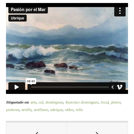
Etiquetado en:
arte
,
cal
,
domínguez
,
francisco domínguez
,
local
,
pintor
,
pintores
,
sevilla
,
sevillano
,
ubrique
,
vídeo
,
villa