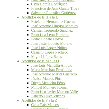
Cyro García Rodríguez
Francisco de Asís García Troya
Salvador González Gutiérrez
Apellidos de la H a la L
Estefanía Hernández Guerra
José Antonio Hinojos Morales
Carmen Izquierdo Sánchez
Francisca León Herreros
Pedro Lobato Hoyos
Juan Jesús Lobato Moreno
José Luis López Núñez
Casiano López Pacheco
Miguel López Salas
Apellidos de la M a la O
José Luis Mancilla Angulo
María Marchán Fernández
José Antonio Martel Guerrero
Jéssica Mateos Piña
Diego Menacho Pérez
Miguel Montero Román
Francisco Javier Moreno Valle
Alberto Oliva Vilches
Apellidos de la P a la Z
Celia Pais Mateos