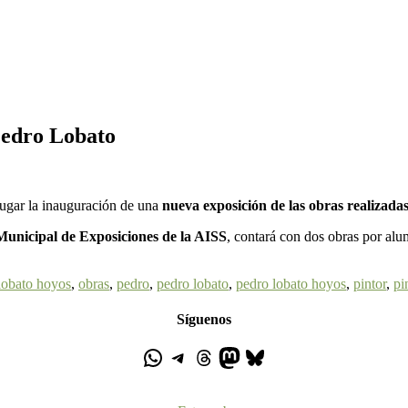
Pedro Lobato
lugar la inauguración de una
nueva exposición de las obras realizada
Municipal de Exposiciones de la AISS
, contará con dos obras por alum
lobato hoyos
,
obras
,
pedro
,
pedro lobato
,
pedro lobato hoyos
,
pintor
,
pi
Síguenos