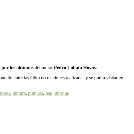
s por los alumnos
del pintor
Pedro Lobato Hoyos
.
no de entre las últimas creaciones realizadas y se podrá visitar en
ntores
,
pintura
,
pinturas
,
real
,
ubrique