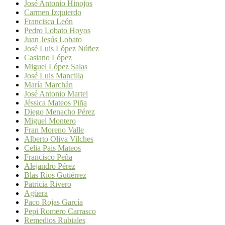
José Antonio Hinojos
Carmen Izquierdo
Francisca León
Pedro Lobato Hoyos
Juan Jesús Lobato
José Luis López Núñez
Casiano López
Miguel López Salas
José Luis Mancilla
María Marchán
José Antonio Martel
Jéssica Mateos Piña
Diego Menacho Pérez
Miguel Montero
Fran Moreno Valle
Alberto Oliva Vilches
Celia Pais Mateos
Francisco Peña
Alejandro Pérez
Blas Ríos Gutiérrez
Patricia Rivero
Agüera
Paco Rojas García
Pepi Romero Carrasco
Remedios Rubiales