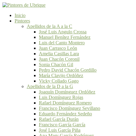
Inicio
Pintores
Apellidos de la A a la C
José Luis Angulo Crossa
Manuel Benítez Fernández
Luis del Canto Montero
Juan Carrasco León
Amelia Casillas Lara
Juan Chacón Coronil
Sonia Chacón Gil
Pedro David Chacón Gordillo
María Clavijo Ordóñez
Vicky Collado Gago
Apellidos de la D a la G
Joaquín Domínguez Ordóñez
Luis Domínguez Rojas
Rafael Domínguez Romero
Francisco Domínguez Sevillano
Eduardo Fernández Sedeño
Rafael García Durán
Francisco García García
José Luis García Piña
Ana Mary García Rodríguez