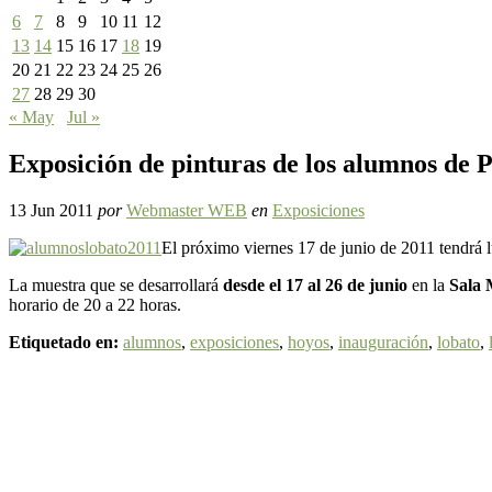
6
7
8
9
10
11
12
13
14
15
16
17
18
19
20
21
22
23
24
25
26
27
28
29
30
« May
Jul »
Exposición de pinturas de los alumnos de 
13 Jun 2011
por
Webmaster WEB
en
Exposiciones
El próximo viernes 17 de junio de 2011 tendrá 
La muestra que se desarrollará
desde el 17 al 26 de junio
en la
Sala 
horario de 20 a 22 horas.
Etiquetado en:
alumnos
,
exposiciones
,
hoyos
,
inauguración
,
lobato
,