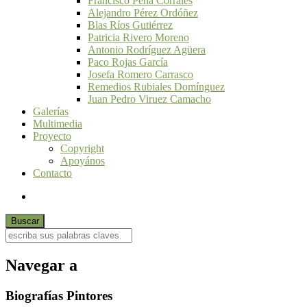
Francisco Peña Corrales
Alejandro Pérez Ordóñez
Blas Ríos Gutiérrez
Patricia Rivero Moreno
Antonio Rodríguez Agüera
Paco Rojas García
Josefa Romero Carrasco
Remedios Rubiales Domínguez
Juan Pedro Viruez Camacho
Galerías
Multimedia
Proyecto
Copyright
Apoyános
Contacto
Navegar a
Biografías Pintores