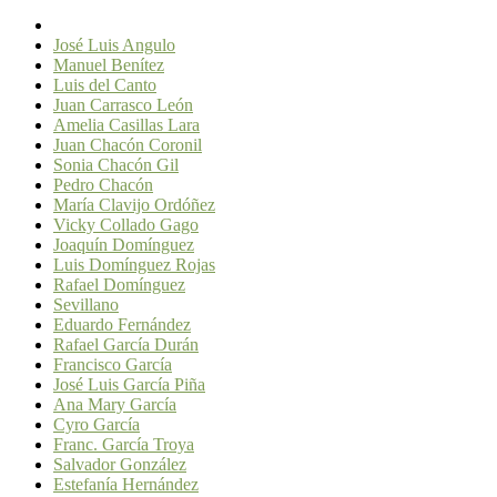
José Luis Angulo
Manuel Benítez
Luis del Canto
Juan Carrasco León
Amelia Casillas Lara
Juan Chacón Coronil
Sonia Chacón Gil
Pedro Chacón
María Clavijo Ordóñez
Vicky Collado Gago
Joaquín Domínguez
Luis Domínguez Rojas
Rafael Domínguez
Sevillano
Eduardo Fernández
Rafael García Durán
Francisco García
José Luis García Piña
Ana Mary García
Cyro García
Franc. García Troya
Salvador González
Estefanía Hernández