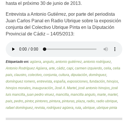
hasta el próximo 30 de junio de 2013.
Entrevista a Antonio Gutiérrez, por parte del periodista
Juan Carlos Panal en Radio Ubrique sobre la exposición
conjunta del Colectivo Ubrique Pinta en la Diputación
Provincial de Cádiz – 14/05/2013:
Etiquetado en:
agüera
,
angulo
,
antonio gutiérrez
,
antonio rodríguez
,
Antonio Rodríguez Agüera
,
arte
,
cádiz
,
capi
,
carmen izquierdo
,
celia
,
celia
pais
,
claustro
,
colectivo
,
conjunta
,
cultura
,
diputación
,
domínguez
,
domínguez romero
,
entrevista
,
españa
,
exposiciones
,
fundación
,
hinojos
,
hinojos morales
,
inauguración
,
José A. Martel
,
josé antonio hinojos
,
josé
luis mancilla
,
juan pedro viruez
,
mancilla
,
mancilla angulo
,
marte
,
martel
,
pais
,
pedro
,
pintor
,
pintores
,
pintura
,
pinturas
,
plaza
,
radio
,
radio ubrique
,
rafael domínguez
,
revista
,
rodríguez agüera
,
ruta
,
ubrique
,
ubrique pinta