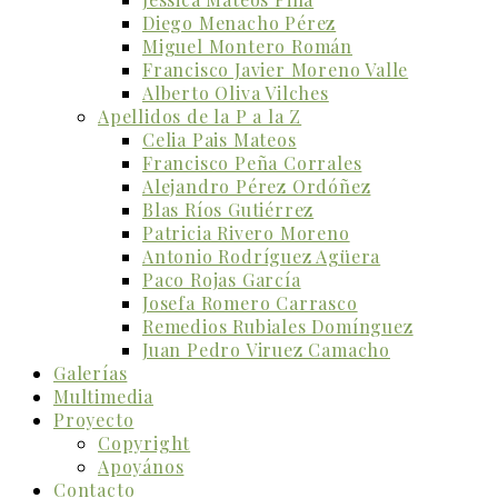
Diego Menacho Pérez
Miguel Montero Román
Francisco Javier Moreno Valle
Alberto Oliva Vilches
Apellidos de la P a la Z
Celia Pais Mateos
Francisco Peña Corrales
Alejandro Pérez Ordóñez
Blas Ríos Gutiérrez
Patricia Rivero Moreno
Antonio Rodríguez Agüera
Paco Rojas García
Josefa Romero Carrasco
Remedios Rubiales Domínguez
Juan Pedro Viruez Camacho
Galerías
Multimedia
Proyecto
Copyright
Apoyános
Contacto