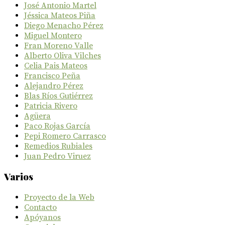
José Antonio Martel
Jéssica Mateos Piña
Diego Menacho Pérez
Miguel Montero
Fran Moreno Valle
Alberto Oliva Vilches
Celia Pais Mateos
Francisco Peña
Alejandro Pérez
Blas Ríos Gutiérrez
Patricia Rivero
Agüera
Paco Rojas García
Pepi Romero Carrasco
Remedios Rubiales
Juan Pedro Viruez
Varios
Proyecto de la Web
Contacto
Apóyanos