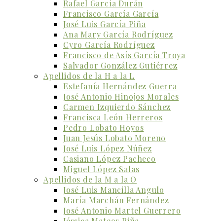
Rafael García Durán
Francisco García García
José Luis García Piña
Ana Mary García Rodríguez
Cyro García Rodríguez
Francisco de Asís García Troya
Salvador González Gutiérrez
Apellidos de la H a la L
Estefanía Hernández Guerra
José Antonio Hinojos Morales
Carmen Izquierdo Sánchez
Francisca León Herreros
Pedro Lobato Hoyos
Juan Jesús Lobato Moreno
José Luis López Núñez
Casiano López Pacheco
Miguel López Salas
Apellidos de la M a la O
José Luis Mancilla Angulo
María Marchán Fernández
José Antonio Martel Guerrero
Jéssica Mateos Piña