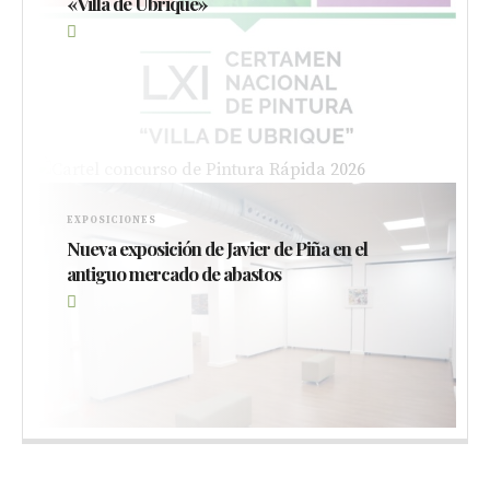
«Villa de Ubrique»
CONCURSOS
Bases del XV Concurso de Pintura Rápida al
EXPOSICIONES
Aire Libre de Ubrique “Pedro Lobato Hoyos”
Nueva exposición de Javier de Piña en el
antiguo mercado de abastos